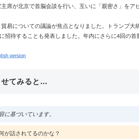
家主席が北京で首脳会談を行い、互いに「親密さ」をア
・貿易についての議論が焦点となりました。トランプ大
スに招待することも発表しました。年内にさらに4回の
lish version
ませてみると…
容に基づいています。
何が話されてるのかな？