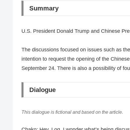
Summary
U.S. President Donald Trump and Chinese Presi
The discussions focused on issues such as the
intention to request the opening of the Chines
September 24. There is also a possibility of fo
Dialogue
This dialogue is fictional and based on the article.
Chako: Hey, Log, I wonder what’s being discu