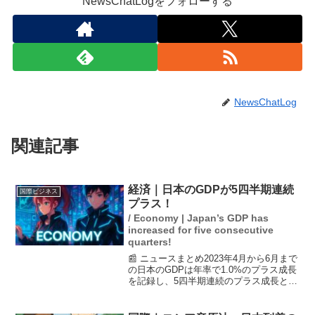
NewsChatLogをフォローする
NewsChatLog
関連記事
経済｜日本のGDPが5四半期連続
国際ビジネス
プラス！
/ Economy | Japan’s GDP has
increased for five consecutive
quarters!
📰 ニュースまとめ2023年4月から6月まで
の日本のGDPは年率で1.0%のプラス成長
を記録し、5四半期連続のプラス成長とな
りました。この成長は、トランプ関税の
影響が緩和されたことに加え、輸出の増
加が大きく寄与しています。経済の安定