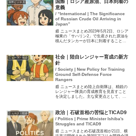
国際｜ロシア産原油、日本到着の
国際ビジネス
した成長...
意義
/ “International | The Significance
of Russian Crude Oil Arriving in
Japan”
📰 ニュースまとめ2023年5月2日、ロシア
極東の「サハリン2」で生産された原油を
積んだタンカーが日本に到着することが
確認されました。これはホルムズ海峡が
封鎖された後、ロシア産原油を調達する
初めてのケースであり、ウクライナ侵攻
社会｜陸自レンジャー育成の新方
ニュース・社会
による欧米の経...
針
/ Society | New Policy for Training
Ground Self-Defense Force
Rangers
📰 ニュースまとめ陸上自衛隊は、精鋭の
レンジャー隊員の育成教育を見直すこと
を決定しました。主な変更点として、市
街地での戦闘訓練や射撃訓練の増加、無
人機への対処能力を強化するためのプロ
グラムの改訂が含まれています。これに
政治｜石破首相の苦悩とTICAD9
ニュース・社会
より、現代の戦闘環境に...
/ Politics | Prime Minister Ishiba’s
Struggles and TICAD9
📰 ニュースまとめ石破茂首相が21日、横
浜市で開催された第9回アフリカ開発会議