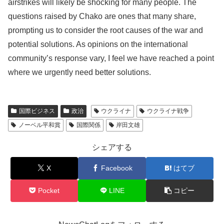
airstrikes will likely be shocking for many people. The
questions raised by Chako are ones that many share,
prompting us to consider the root causes of the war and
potential solutions. As opinions on the international
community’s response vary, I feel we have reached a point
where we urgently need better solutions.
国際ビジネス
政治
ウクライナ
ウクライナ戦争
ノーベル平和賞
国際関係
岸田文雄
シェアする
X
Facebook
はてブ
Pocket
LINE
コピー