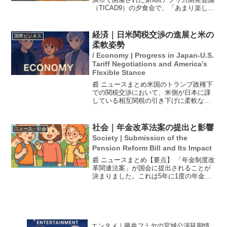
（TICAD9）の夕食会で、「あまり楽しい
ことはない」と発言しました。この発言
は、退陣要求を念頭に置いたものである
と見られ、政治的なプレッシャーを反映
経済｜日米関税交渉の進展と米の
国際ビジネス
しているかも...
柔軟姿勢
/ Economy | Progress in Japan-U.S.
Tariff Negotiations and America’s
Flexible Stance
📰 ニュースまとめ米国のトランプ政権下
での関税交渉において、米側が日本に課
している相互関税の引き下げに柔軟な姿
勢を示していることが分かりました。赤
澤経済再生担当相は、米国の閣僚と協議
を行い、互いの立場を理解し合う中で合
社会｜年金改革法案の提出と影響
ニュース・社会
意に向けた議論が進展し...
Society | Submission of the
Pension Reform Bill and Its Impact
📰 ニュースまとめ【要点】 「年金制度改
革関連法案」が国会に提出されることが
決まりました。これは5年に1度の年金制
度改革の一環で、特に短時間労働者の厚
生年金加入要件が拡大される見込みで
す。自民党内部では反対意見があり、提
出が遅れましたが、老...
エンタメ｜藤井フミヤの宮城公演延期情