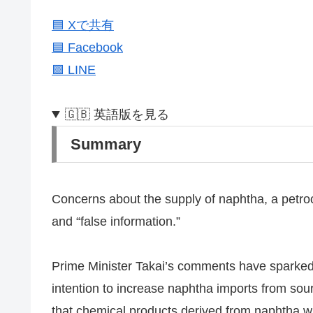
🟦 Xで共有
🟦 Facebook
🟩 LINE
🇬🇧 英語版を見る
Summary
Concerns about the supply of naphtha, a petro
and “false information.”
Prime Minister Takai’s comments have sparked 
intention to increase naphtha imports from sour
that chemical products derived from naphtha will