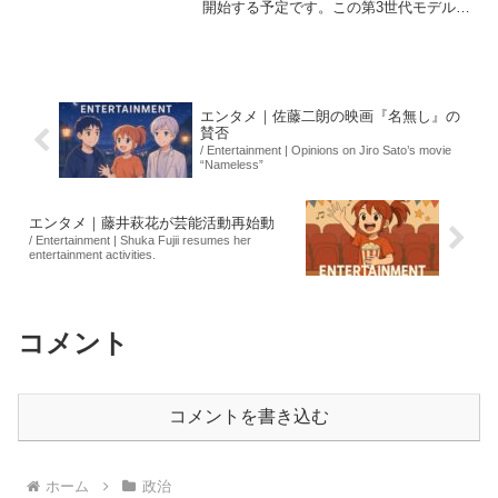
開始する予定です。この第3世代モデルで
は、航続距離が600キロメートル以上に向
上し、充電速度も改善されました。これ
により、販売不振が続く北米市場をター
ゲットにしつつ、...
エンタメ｜佐藤二朗の映画『名無し』の
賛否
/ Entertainment | Opinions on Jiro Sato’s movie
“Nameless”
エンタメ｜藤井萩花が芸能活動再始動
/ Entertainment | Shuka Fujii resumes her
entertainment activities.
コメント
コメントを書き込む
ホーム
政治