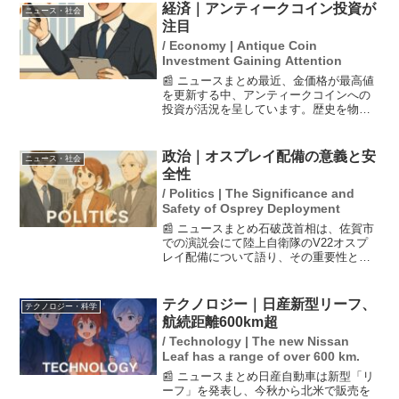
書給与詐欺の疑いが持たれており、この
経済｜アンティークコイン投資が
ニュース・社会
事態について幹事長は...
注目
/ Economy | Antique Coin
Investment Gaining Attention
📰 ニュースまとめ最近、金価格が最高値
を更新する中、アンティークコインへの
投資が活況を呈しています。歴史を物語
る金貨や銀貨が新たな投資先として注目
され、特に富裕層の間で人気が高まって
います。また、ドル離れが進む中で、金
政治｜オスプレイ配備の意義と安
ニュース・社会
を資産として保有するこ...
全性
/ Politics | The Significance and
Safety of Osprey Deployment
📰 ニュースまとめ石破茂首相は、佐賀市
での演説会にて陸上自衛隊のV22オスプ
レイ配備について語り、その重要性と安
全性を強調しました。首相は、オスプレ
イが「本当に役立つ輸送機」であること
を訴え、安全対策を講じていることを説
テクノロジー｜日産新型リーフ、
テクノロジー・科学
明し、理解を求めまし...
航続距離600km超
/ Technology | The new Nissan
Leaf has a range of over 600 km.
📰 ニュースまとめ日産自動車は新型「リ
ーフ」を発表し、今秋から北米で販売を