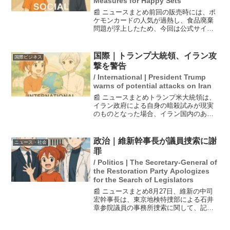
Measures for Happy Sets
📰 ニュースまとめ前回の販売時には、ポ
ケモンカードの人気が過熱し、食品廃棄
問題が浮上したため、今回は公式サイト
での転売や廃棄を許容しない旨を再確
認。日本マクドナルドは、子ども向けメ
ニュー『ハッピーセット』の『ポケモ
国際｜トランプ大統領、イラン攻
国際ビジネス
ン』第2弾を15日から発売...
撃を警告
/ International | President Trump
warns of potential attacks on Iran
📰 ニュースまとめトランプ米大統領は、
イラン政府による自身の暗殺試みが現実
のものとなった場合、イラン国内のあら
ゆる地域を徹底的に破壊するよう米軍に
命令したと発表した。この発言は自身の
SNS「トゥルース・ソーシャル」で行わ
政治｜維新幹事長が議員捜索に謝
ニュース・社会
れ、イスラエルが米国...
罪
/ Politics | The Secretary-General of
the Restoration Party Apologizes
for the Search of Legislators
📰 ニュースまとめ8月27日、維新の中司
宏幹事長は、東京地検特捜部による石井
章参院議員の事務所捜索に関して、記者
団に対し「事実であればあってはならな
いこと」と謝罪しました。石井議員は秘