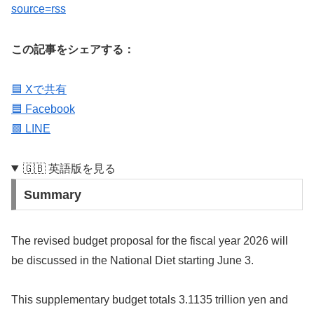
source=rss
この記事をシェアする：
🟦 Xで共有
🟦 Facebook
🟩 LINE
🇬🇧 英語版を見る
Summary
The revised budget proposal for the fiscal year 2026 will
be discussed in the National Diet starting June 3.
This supplementary budget totals 3.1135 trillion yen and