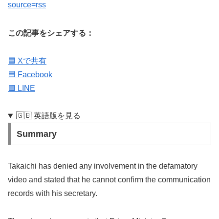
source=rss
この記事をシェアする：
🟦 Xで共有
🟦 Facebook
🟩 LINE
🇬🇧 英語版を見る
Summary
Takaichi has denied any involvement in the defamatory
video and stated that he cannot confirm the communication
records with his secretary.