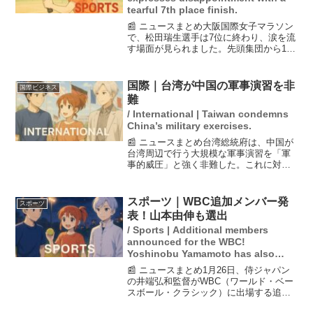
tearful 7th place finish.
📰 ニュースまとめ大阪国際女子マラソン
で、松田瑞生選手は7位に終わり、涙を流
す場面が見られました。先頭集団から16
キロ過ぎに脱落し、その後の粘りの走り
も実を結ばず、2時間26分16秒のタイムで
フィニッシュしました。この結果は、9月
国際｜台湾が中国の軍事演習を非
国際ビジネス
の名古屋ア...
難
/ International | Taiwan condemns
China’s military exercises.
📰 ニュースまとめ台湾総統府は、中国が
台湾周辺で行う大規模な軍事演習を「軍
事的威圧」と強く非難した。これに対抗
する形で、台湾軍は「適切な兵力」を展
開することを明らかにし、地域の安全保
障への懸念を示している。中国軍は「正
スポーツ｜WBC追加メンバー発
スポーツ
義使命―2025」と名...
表！山本由伸も選出
/ Sports | Additional members
announced for the WBC!
Yoshinobu Yamamoto has also
been selected.
📰 ニュースまとめ1月26日、侍ジャパン
の井端弘和監督がWBC（ワールド・ベー
スボール・クラシック）に出場する追加
メンバー10人を発表しました。これまで