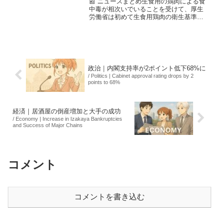
📰 ニュースまとめ生食用の鶏肉による食
中毒が相次いでいることを受けて、厚生
労働省は初めて生食用鶏肉の衛生基準に
関するガイドラインを策定する方針を決
定しました。このガイドラインは、生食
を推奨するものではなく、主に幼い子供
や高齢者などのリスクが...
政治｜内閣支持率が2ポイント低下68%に
/ Politics | Cabinet approval rating drops by 2
points to 68%
経済｜居酒屋の倒産増加と大手の成功
/ Economy | Increase in Izakaya Bankruptcies
and Success of Major Chains
コメント
コメントを書き込む