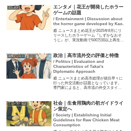
に発表された19人と合わせて29人とな
り、残る1人は手続きにより遅れていると
エンタメ｜花王が開発したホラー
エンタメ
のこと。メジ...
ゲームの話題
/ Entertainment | Discussion about
the horror game developed by Kao.
📰 ニュースまとめ花王が2025年8月にリ
リースしたホラーゲーム『しずかなおそ
うじ』が、実況動画で500万回以上再生さ
れ話題となっている。このゲームは、プ
レイヤーが化け物から逃げながら掃除を
するというユニークな内容で、花王の新
政治｜高市流外交の評価と特徴
国際ビジネス
たなマーケティ...
/ Politics | Evaluation and
Characteristics of Takai’s
Diplomatic Approach
📰 ニュースまとめ高市総理が就任早々に
行った外交活動が話題となっています。
専門家によると、高市流の外交スタイル
は非常に戦略的で、特にそのマナーが
「ロックスターのよう」と称賛されるこ
ともあります。帰国後の会見では、首脳
社会｜生食用鶏肉の初ガイドライ
ニュース・社会
外交の基礎が固まったと語...
ン策定へ
/ Society | Establishing Initial
Guidelines for Raw Chicken Meat
Consumption