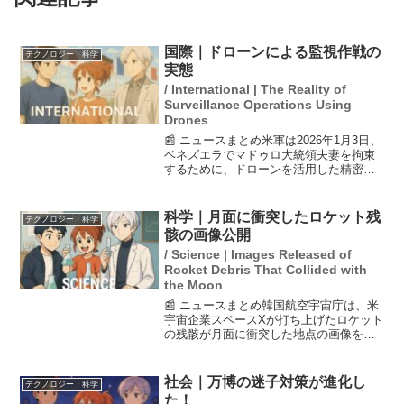
国際｜ドローンによる監視作戦の
テクノロジー・科学
実態
/ International | The Reality of
Surveillance Operations Using
Drones
📰 ニュースまとめ米軍は2026年1月3日、
ベネズエラでマドゥロ大統領夫妻を拘束
するために、ドローンを活用した精密監
視作戦を実施した。CIAはステルス無人機
や遠隔操縦ドローンを駆使して、マドゥ
ロ氏の日常を追跡し、最適な突入タイミ
科学｜月面に衝突したロケット残
テクノロジー・科学
ングを見極め...
骸の画像公開
/ Science | Images Released of
Rocket Debris That Collided with
the Moon
📰 ニュースまとめ韓国航空宇宙庁は、米
宇宙企業スペースXが打ち上げたロケット
の残骸が月面に衝突した地点の画像を公
開しました。この衝突は、2022年に中国
のロケットが衝突した以来2回目で、衝突
による放射状の形状や黒い影が確認され
社会｜万博の迷子対策が進化し
テクノロジー・科学
ました。NAS...
た！