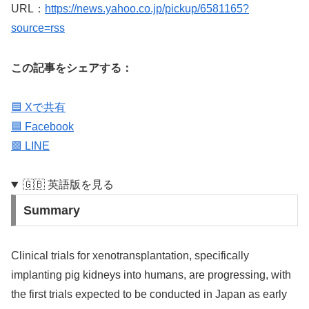
URL：
https://news.yahoo.co.jp/pickup/6581165?
source=rss
この記事をシェアする：
🟦 Xで共有
🟦 Facebook
🟩 LINE
🇬🇧 英語版を見る
Summary
Clinical trials for xenotransplantation, specifically
implanting pig kidneys into humans, are progressing, with
the first trials expected to be conducted in Japan as early