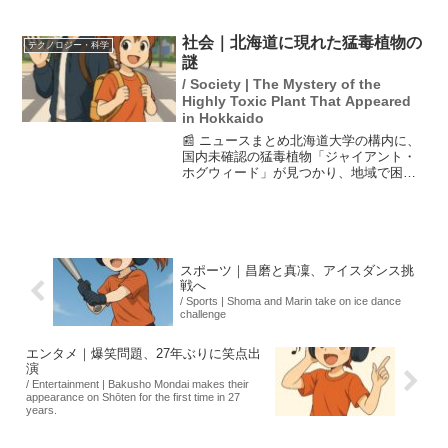
頭手術を受けたことが明らかになった。
手術は24日の試合直後に意識を失ったこ
とを受けて行われたもので、選手は現在
社会｜北海道に現れた猛毒植物の
テクノロジー・科学
麻酔で眠った状態。...
謎
/ Society | The Mystery of the
Highly Toxic Plant That Appeared
in Hokkaido
📰 ニュースまとめ北海道大学の構内に、
国内未確認の猛毒植物「ジャイアント・
ホグウィード」が見つかり、地域で困惑
が広がっています。この植物は、触れる
ことで皮膚炎などの激しい炎症を引き起
こす毒性を持っており、特に太陽光に当
たるとその症状が悪化す...
スポーツ｜昌磨と真凜、アイスダンス挑
戦へ
/ Sports | Shoma and Marin take on ice dance
challenge
エンタメ｜爆笑問題、27年ぶりに笑点出
演
/ Entertainment | Bakusho Mondai makes their
appearance on Shōten for the first time in 27
years.