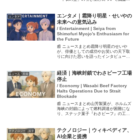
進んでいることを明らかにしました。現
段階では課税最低限が168万円まで到達し
ているとし、上げ幅や減税の対象につい
エンタメ｜霜降り明星・せいやの
エンタメ
ての詳細な議論が...
未来への意気込み
/ Entertainment | Seiya from
Shimofuri Myojo’s Enthusiasm for
the Future
📰 ニュースまとめ霜降り明星のせいや
が、俳優としての成功やお笑いの天下取
りに向けた思いを語ったインタビューが
注目を集めています。6月1日に発表され
た『2026年 上半期ブレイク俳優ランキン
グ（男性編）』で1位を獲得したせいや
経済｜海峡封鎖でわさビーフ工場
ニュース・社会
は、ドラマ『10...
停止
/ Economy | Wasabi Beef Factory
Halts Operations Due to Strait
Blockade
📰 ニュースまとめ山芳製菓が、ホルムズ
海峡の封鎖によって燃料調達が困難にな
り、スナック菓子『わさビーフ』の工場
操業を一時停止すると発表しました。こ
の影響は、同社の直売所やオンラインシ
ョップにも及び、消費者にとっては大き
テクノロジー｜ウィキペディア、
テクノロジー・科学
な影響をもたらす可能性...
AI企業と提携