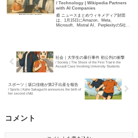
/ Technology | Wikipedia Partners
with AI Companies
📰 ニュースまとめウィキメディア財団
は、1月15日にAmazon、Meta、
Microsoft、Mistral AI、Perplexityの5社と
の提携を発表しました。この提携によ
り、Wikipediaのデータを大規模に再利
用・配信できるW...
社会｜大学生の暴行事件 初公判の衝撃
/ Society | The Shock of the First Trial in the
Assault Case Involving University Students
スポーツ｜坂口佳穂が第2子出産を報告
/ Sports | Kaho Sakaguchi announces the birth of
her second child.
コメント