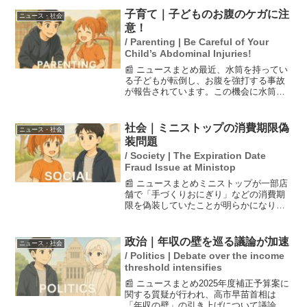
子育て｜子どものお腹のケガに注
ニュース・社会
意！
/ Parenting | Be Careful of Your
Child’s Abdominal Injuries!
📰 ニュースまとめ最近、水筒を持ってい
る子どもが転倒し、お腹を強打する事故
が報告されています。この機会に水筒以
外でも子どものお腹のケガや内臓損傷の
リスクについて考える必要があります。
特に、子どもは転倒時に受け身がうまく
社会｜ミニストップの消費期限偽
ニュース・社会
取れず、内臓を守る筋肉...
装問題
/ Society | The Expiration Date
Fraud Issue at Ministop
📰 ニュースまとめミニストップが一部店
舗で「手づくりおにぎり」などの消費期
限を偽装していたことが明らかになりま
した。具体的には、東京や愛知を含む全
国23店舗で、消費期限を延長するために
ラベルを貼り直す手口が用いられていま
政治｜年収の壁を巡る議論が加速
ニュース・社会
した。この問題に対し...
/ Politics | Debate over the income
threshold intensifies
📰 ニュースまとめ2025年度補正予算案に
関する質疑が行われ、高市早苗首相は
「年収の壁」の引き上げについて議論が