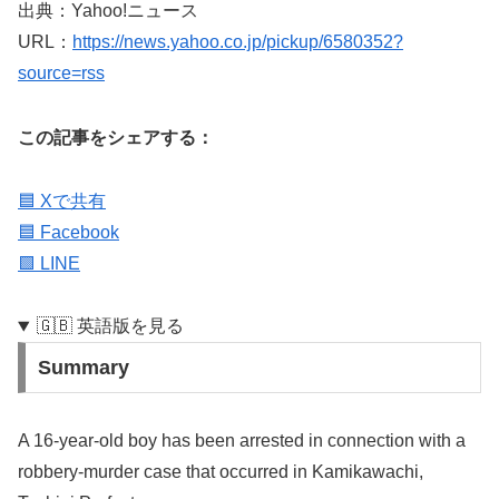
出典：Yahoo!ニュース
URL：
https://news.yahoo.co.jp/pickup/6580352?
source=rss
この記事をシェアする：
🟦 Xで共有
🟦 Facebook
🟩 LINE
🇬🇧 英語版を見る
Summary
A 16-year-old boy has been arrested in connection with a
robbery-murder case that occurred in Kamikawachi,