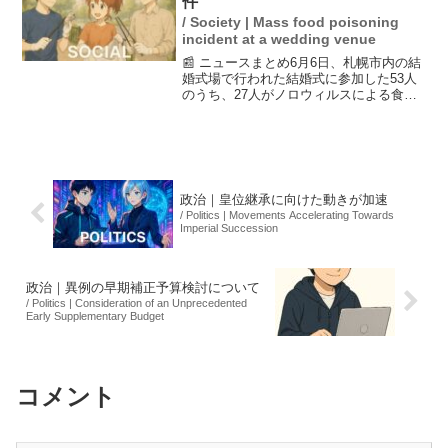
件
/ Society | Mass food poisoning
incident at a wedding venue
📰 ニュースまとめ6月6日、札幌市内の結
婚式場で行われた結婚式に参加した53人
のうち、27人がノロウィルスによる食中
毒の症状を訴えました。発症者は未就学
児から50代まで多岐にわたり、札幌市保
健所はこの事例を食中毒と認定しまし
た。感染の原因と...
政治｜皇位継承に向けた動きが加速
/ Politics | Movements Accelerating Towards
Imperial Succession
政治｜異例の早期補正予算検討について
/ Politics | Consideration of an Unprecedented
Early Supplementary Budget
コメント