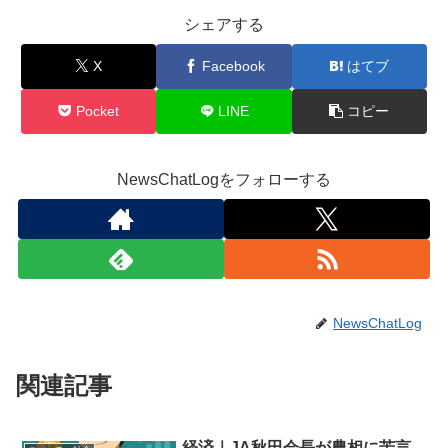
シェアする
X
Facebook
はてブ
Pocket
LINE
コピー
NewsChatLogをフォローする
NewsChatLog
関連記事
経済｜JA秋田会長が農相に苦言