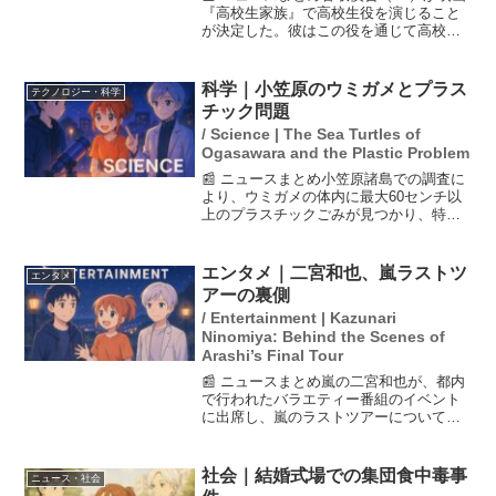
『高校生家族』で高校生役を演じること
が決定した。彼はこの役を通じて高校生
への憧れを表現し、「涙涙の高校生役ゲ
ットしました！」と喜びを語った。共演
者には仲里依紗や齋藤潤、永尾柚乃が名
科学｜小笠原のウミガメとプラス
テクノロジー・科学
を連ねており、今秋以...
チック問題
/ Science | The Sea Turtles of
Ogasawara and the Plastic Problem
📰 ニュースまとめ小笠原諸島での調査に
より、ウミガメの体内に最大60センチ以
上のプラスチックごみが見つかり、特に
外国由来のごみも含まれていることが確
認されました。この現象は越境プラスチ
ック汚染を示唆しており、ウミガメの消
エンタメ｜二宮和也、嵐ラストツ
エンタメ
化管に損傷を与えるな...
アーの裏側
/ Entertainment | Kazunari
Ninomiya: Behind the Scenes of
Arashi’s Final Tour
📰 ニュースまとめ嵐の二宮和也が、都内
で行われたバラエティー番組のイベント
に出席し、嵐のラストツアーについて語
った。ツアーはほぼ日帰りで、忙しい日
程を強いられていることを明かした。特
に大阪公演の最終日には、夜にメンバー
社会｜結婚式場での集団食中毒事
ニュース・社会
と食事をした後、朝早く...