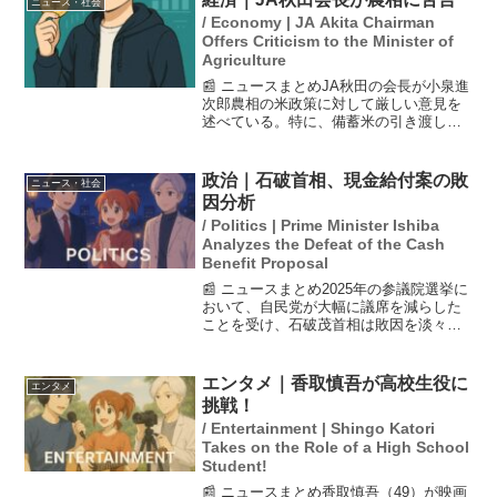
ニュース・社会
/ Economy | JA Akita Chairman
Offers Criticism to the Minister of
Agriculture
📰 ニュースまとめJA秋田の会長が小泉進
次郎農相の米政策に対して厳しい意見を
述べている。特に、備蓄米の引き渡しが
遅れていることに対して不満を示し、価
格高騰の要因を指摘した。米の平均価格
が上昇している中で、農相には生産者と
政治｜石破首相、現金給付案の敗
ニュース・社会
の対話を求める声があ...
因分析
/ Politics | Prime Minister Ishiba
Analyzes the Defeat of the Cash
Benefit Proposal
📰 ニュースまとめ2025年の参議院選挙に
おいて、自民党が大幅に議席を減らした
ことを受け、石破茂首相は敗因を淡々と
分析した。彼は、党が提唱した現金給付
案が非常に困難な状況にある家庭に対し
ても理解を得られなかったことを挙げ、
エンタメ｜香取慎吾が高校生役に
エンタメ
厳しい情勢に謙虚に...
挑戦！
/ Entertainment | Shingo Katori
Takes on the Role of a High School
Student!
📰 ニュースまとめ香取慎吾（49）が映画