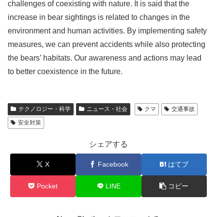
challenges of coexisting with nature. It is said that the
increase in bear sightings is related to changes in the
environment and human activities. By implementing safety
measures, we can prevent accidents while also protecting
the bears’ habitats. Our awareness and actions may lead
to better coexistence in the future.
テクノロジー・科学
ニュース・社会
クマ
交通事故
安全対策
シェアする
X
Facebook
はてブ
Pocket
LINE
コピー