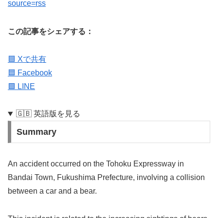
source=rss
この記事をシェアする：
🟦 Xで共有
🟦 Facebook
🟩 LINE
🇬🇧 英語版を見る
Summary
An accident occurred on the Tohoku Expressway in
Bandai Town, Fukushima Prefecture, involving a collision
between a car and a bear.