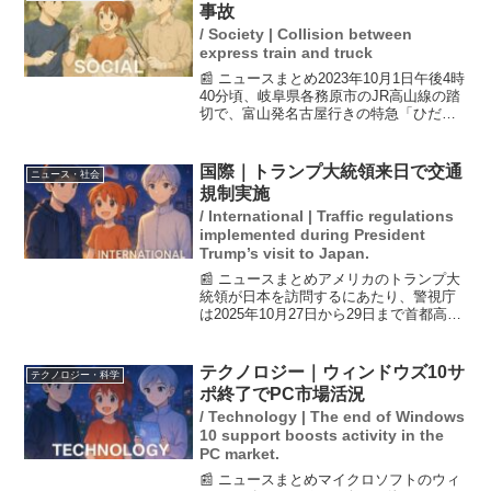
以降も引き...
事故
/ Society | Collision between
express train and truck
📰 ニュースまとめ2023年10月1日午後4時
40分頃、岐阜県各務原市のJR高山線の踏
切で、富山発名古屋行きの特急「ひだ」
とトラックが接触する事故が発生しまし
た。この事故により、特急列車に乗って
いた約200人の乗客のうち、約10人が軽傷
国際｜トランプ大統領来日で交通
ニュース・社会
を負...
規制実施
/ International | Traffic regulations
implemented during President
Trump’s visit to Japan.
📰 ニュースまとめアメリカのトランプ大
統領が日本を訪問するにあたり、警視庁
は2025年10月27日から29日まで首都高速
道路を中心に大規模な交通規制を実施す
ることを発表しました。今回の警備態勢
は過去最大規模で、約1万8000人の警察官
テクノロジー｜ウィンドウズ10サ
テクノロジー・科学
が配備...
ポ終了でPC市場活況
/ Technology | The end of Windows
10 support boosts activity in the
PC market.
📰 ニュースまとめマイクロソフトのウィ