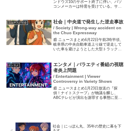
ンドウズ10のサポート終了に伴い、パソ
コンメーカーは特需を受けている。サポ
ートが終了することで多くのユーザーが
PCの買い替えを余儀なくされ、出荷が好
調に推移。また、AIを活用できるパソコ
社会｜中央道で発生した逆走事故
ニュース・社会
ンの需要も高まり...
/ Society | Wrong-way accident on
the Chuo Expressway
📰 ニュースまとめ6月22日午前2時半頃、
岐阜県の中央自動車道上り線で逆走して
いた車を避けようとした大型トラックと
中型トラックが事故を起こしました。事
故はガードレールとポールへの衝突によ
って発生しましたが、運転手2人にけがは
エンタメ｜バラエティ番組の視聴
エンタメ
なく、同乗者もい...
者炎上問題
/ Entertainment | Viewer
Controversy in Variety Shows
📰 ニュースまとめ1月23日放送の『探
偵！ナイトスクープ』が物議を醸し、
ABCテレビが演出を謝罪する事態に至っ
た。視聴者からは家族の育児観に対する
批判が殺到しており、特に「ヤングケア
ラー」を想起させる内容が議論を引き起
こした。視聴者の過度な...
社会｜にっぽん丸、35年の歴史に幕を下
ろす