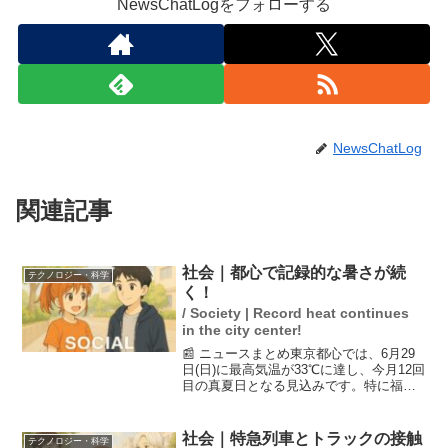
NewsChatLogをフォローする
NewsChatLog
関連記事
社会｜都心で記録的な暑さが続
テクノロジー・科学
く！
/ Society | Record heat continues
in the city center!
📰 ニュースまとめ東京都心では、6月29
日(日)に最高気温が33℃に達し、今月12回
目の真夏日となる見込みです。特に福岡
県久留米市では37℃を超える危険な暑さ
が予想されています。さらに、晴れてい
ても急な雷雨に注意が必要です。週明け
社会｜特急列車とトラックの接触
テクノロジー・科学