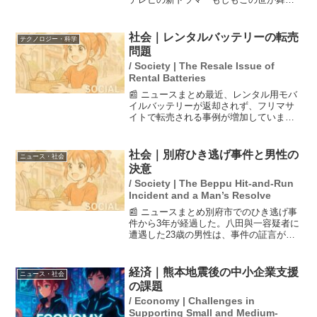
なら、楽屋はどこにあるのだろう』に出
演することが発表されました。役柄はジ
ャズ喫茶の従業員・仮歯で、気弱で神経
社会｜レンタルバッテリーの転売
テクノロジー・科学
質なキャラクターを演じ...
問題
/ Society | The Resale Issue of
Rental Batteries
📰 ニュースまとめ最近、レンタル用モバ
イルバッテリーが返却されず、フリマサ
イトで転売される事例が増加していま
す。この行為は「借りパク転売」と呼ば
れ、弁護士によると、窃盗罪や横領罪と
して刑事罰が課される可能性がありま
社会｜別府ひき逃げ事件と男性の
ニュース・社会
す。バッテリーを提供してい...
決意
/ Society | The Beppu Hit-and-Run
Incident and a Man’s Resolve
📰 ニュースまとめ別府市でのひき逃げ事
件から3年が経過した。八田與一容疑者に
遭遇した23歳の男性は、事件の証言がで
きる唯一の存在として、自身の人生を見
つめ直し、故人に恥ずかしくない生き方
をすることを誓った。最近、警察は道交
経済｜熊本地震後の中小企業支援
ニュース・社会
法違反に加え、殺人...
の課題
/ Economy | Challenges in
Supporting Small and Medium-