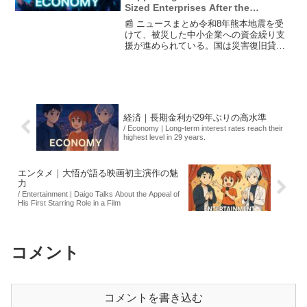
Sized Enterprises After the
Kumamoto Earthquake
📰 ニュースまとめ令和8年熊本地震を受
けて、被災した中小企業への資金繰り支
援が進められている。国は災害復旧貸付
やセーフティネット保証などの制度を用
意し、金融機関には柔軟な対応を求めて
いる。しかし、融資だけでは返済負担が
残り、企業の再建には地...
経済｜長期金利が29年ぶりの高水準
/ Economy | Long-term interest rates reach their
highest level in 29 years.
エンタメ｜大悟が語る映画初主演作の魅
力
/ Entertainment | Daigo Talks About the Appeal of
His First Starring Role in a Film
コメント
コメントを書き込む