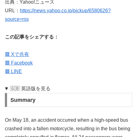
出典：Yahoo!ニュース
URL：
https://news.yahoo.co.jp/pickup/6580626?
source=rss
この記事をシェアする：
🟦 Xで共有
🟦 Facebook
🟩 LINE
🇬🇧 英語版を見る
Summary
On May 18, an accident occurred when a high-speed bus
crashed into a fallen motorcycle, resulting in the bus being