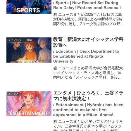
/ Sports | New Record Set During
Rain Delay! Professional Baseball
📰 ニュースまとめ2025年7月17日の広島
対DeNA戦で、降雨による中断時間が2時
間21分に達し、2リーグ制以降のプロ野球
新記録が誕生しました。この試合は6回裏
1死でコールドゲームとなり、今季5度目
の引き分けとなりました。試合結果に影
教育｜新潟大にオイシックス学科
テクノロジー・科学
響を...
設置へ
/ Education | Oisix Department to
be Established at Niigata
University
📰 ニュースまとめ新潟大学が食品宅配大
手オイシックス・ラ・大地と連携し、国
内初となる「オイシックス学科」を設置
することが決定しました。この契約学科
は、実務に即した教育を提供し、オイシ
ックスの幹部が講義を行うなど、フード
エンタメ｜ひょうろく、三谷ドラ
エンタメ
テックに特化した内容が...
マに初出演決定！
/ Entertainment | Hyōroku has been
confirmed to make his first
appearance in a Mitani drama!
📰 ニュースまとめお笑い芸人のひょうろ
くが、三谷幸喜氏が脚本を手がけるフジ
テレビの新ドラマ『もしもこの世が舞台