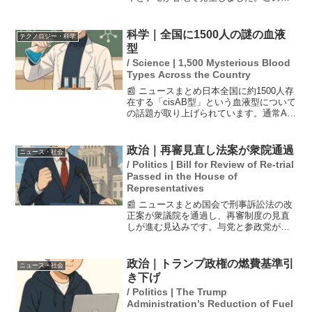
モでは一部参加者が破壊行為を行い、309
人が逮捕され、37人が負傷する事態に至
っています。抗議行動は治安部隊との衝
科学｜全国に1500人の謎の血液
テクノロジー・科学
突を伴い、政治の...
型
/ Science | 1,500 Mysterious Blood
Types Across the Country
📰 ニュースまとめ日本全国に約1500人存
在する「cisAB型」という血液型について
の話題が取り上げられています。通常AB
型とO型の両親からは生まれないとされ
るこの血液型は、特に四国地域に多く見
られるとのことです。血液型がどう決ま
政治｜再審見直し法案が衆院通過
ニュース・社会
るか、また...
/ Politics | Bill for Review of Re-trial
Passed in the House of
Representatives
📰 ニュースまとめ国会で刑事訴訟法の改
正案が衆議院を通過し、再審制度の見直
しが進む見込みです。与党と参政党が賛
成し、今国会での成立が期待されていま
す。この改正は、刑事裁判のやり直しに
関わるもので、多くの議論を呼んでいま
政治｜トランプ政権の燃費基準引
ニュース・社会
す。参議院でも過半数の...
き下げ
/ Politics | The Trump
Administration’s Reduction of Fuel