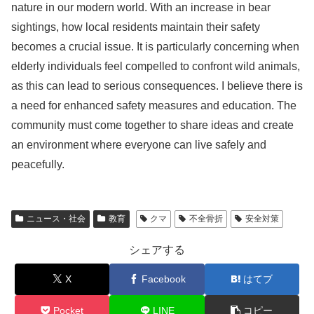
nature in our modern world. With an increase in bear
sightings, how local residents maintain their safety
becomes a crucial issue. It is particularly concerning when
elderly individuals feel compelled to confront wild animals,
as this can lead to serious consequences. I believe there is
a need for enhanced safety measures and education. The
community must come together to share ideas and create
an environment where everyone can live safely and
peacefully.
ニュース・社会
教育
クマ
不全骨折
安全対策
シェアする
X
Facebook
はてブ
Pocket
LINE
コピー