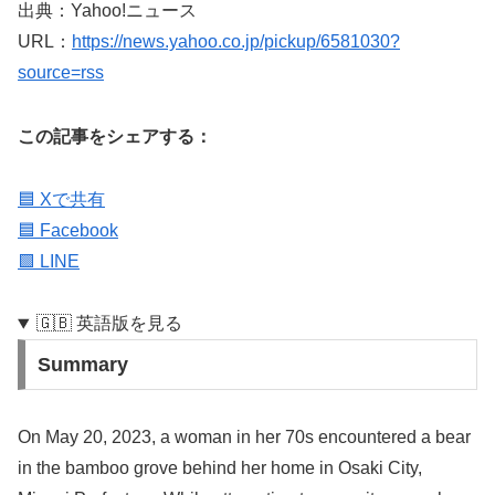
出典：Yahoo!ニュース
URL：
https://news.yahoo.co.jp/pickup/6581030?
source=rss
この記事をシェアする：
🟦 Xで共有
🟦 Facebook
🟩 LINE
🇬🇧 英語版を見る
Summary
On May 20, 2023, a woman in her 70s encountered a bear
in the bamboo grove behind her home in Osaki City,