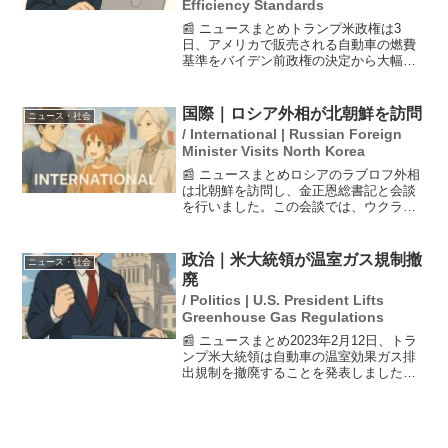
Efficiency Standards
📰 ニュースまとめトランプ米政権は3
日、アメリカで販売される自動車の燃費
基準をバイデン前政権の決定から大幅に
引き下げる方針を発表しました。この変
更は、消費者の負担を軽減することを目
的とし、ガソリン車の販売を促進する狙
国際｜ロシア外相が北朝鮮を訪問
ニュース・社会
いがあります。この政策に...
/ International | Russian Foreign
Minister Visits North Korea
📰 ニュースまとめロシアのラブロフ外相
は北朝鮮を訪問し、金正恩総書記と会談
を行いました。この会談では、ウクライ
ナ侵攻に対する北朝鮮の無条件の支持が
表明され、プーチン大統領との首脳会談
が期待される旨が伝えられました。両国
政治｜米大統領が温室ガス規制撤
ニュース・社会
の関係強化が示唆される...
廃
/ Politics | U.S. President Lifts
Greenhouse Gas Regulations
📰 ニュースまとめ2023年2月12日、トラ
ンプ米大統領は自動車の温室効果ガス排
出規制を撤廃することを発表しました。
この決定は、オバマ政権時代に行われた
危険性認定を覆すものであり、トランプ
大統領はこの措置により「200兆円以上の
コスト節約」...