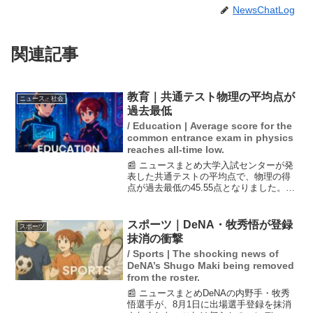
NewsChatLog
関連記事
教育｜共通テスト物理の平均点が
ニュース・社会
過去最低
/ Education | Average score for the
common entrance exam in physics
reaches all-time low.
📰 ニュースまとめ大学入試センターが発
表した共通テストの平均点で、物理の得
点が過去最低の45.55点となりました。こ
れは前身の大学入試センター試験を含め
ても最低の数字です。また、初めて実施
された情報Iも前回より10点以上低い
スポーツ｜DeNA・牧秀悟が登録
スポーツ
56.59点でし...
抹消の衝撃
/ Sports | The shocking news of
DeNA’s Shugo Maki being removed
from the roster.
📰 ニュースまとめDeNAの内野手・牧秀
悟選手が、8月1日に出場選手登録を抹消