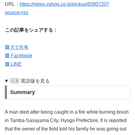
URL：
https://news.yahoo.co.jp/pickup/6580720?
source=rss
この記事をシェアする：
🟦 Xで共有
🟦 Facebook
🟩 LINE
🇬🇧 英語版を見る
Summary
A man died after being caught in a fire while burning brush
in Tamba-Sasayama City, Hyogo Prefecture. It is reported
that the owner of the field told his family he was going out