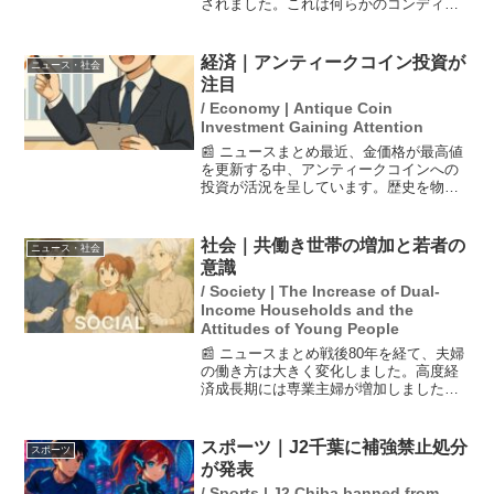
されました。これは何らかのコンディシ
ョン不良によるもので、前日にはヤクル
ト戦で4打数3安打3打点を記録し、16号ホ
ームランを放っていました。この活躍に
経済｜アンティークコイン投資が
ニュース・社会
もかかわらず...
注目
/ Economy | Antique Coin
Investment Gaining Attention
📰 ニュースまとめ最近、金価格が最高値
を更新する中、アンティークコインへの
投資が活況を呈しています。歴史を物語
る金貨や銀貨が新たな投資先として注目
され、特に富裕層の間で人気が高まって
います。また、ドル離れが進む中で、金
社会｜共働き世帯の増加と若者の
ニュース・社会
を資産として保有するこ...
意識
/ Society | The Increase of Dual-
Income Households and the
Attitudes of Young People
📰 ニュースまとめ戦後80年を経て、夫婦
の働き方は大きく変化しました。高度経
済成長期には専業主婦が増加しました
が、現在では共働き世帯が増えていま
す。この背景には、正社員として働き続
ける女性たちの努力と家庭との両立の悩
スポーツ｜J2千葉に補強禁止処分
スポーツ
みが存在します。若者たち...
が発表
/ Sports | J2 Chiba banned from