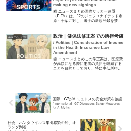
making new signings
📰 ニュースまとめ国際サッカー連盟
（FIFA）は、J2のジェフユナイテッド市
原・千葉に対し、選手の新規登録を禁止
する処分を発表しました。この処分は9月
30日付けで、解除されるまで続くとされ
ています。これにより、千葉は今後の補
政治｜健保法修正案での所得考慮
ニュース・社会
強ができない状況...
/ Politics | Consideration of Income
in the Health Insurance Law
Amendment
📰 ニュースまとめこの修正案は、医療費
が高額になる際に患者の負担を軽減する
ことを目的としており、特に中低所得者
の生活を守るための重要なステップとさ
れています。立憲民主党と公明党が提出
を検討している健康保険法の修正案で
は、高額療養費制度の自己...
国際｜G7がAIミュトスの安全対策を協議
/ International | G7 Discusses Safety Measures
for AI Myths
社会｜ハンタウイルス集団感染の船、オ
ランダ到着