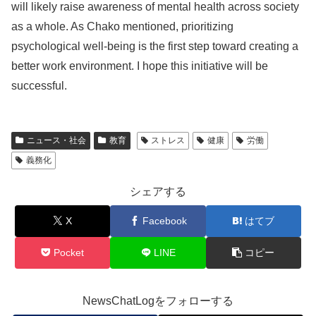
will likely raise awareness of mental health across society
as a whole. As Chako mentioned, prioritizing
psychological well-being is the first step toward creating a
better work environment. I hope this initiative will be
successful.
ニュース・社会
教育
ストレス
健康
労働
義務化
シェアする
X
Facebook
はてブ
Pocket
LINE
コピー
NewsChatLogをフォローする