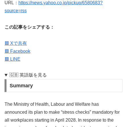
URL：
https://news.yahoo.co.jp/pickup/6580683?
source=rss
この記事をシェアする：
🟦 Xで共有
🟦 Facebook
🟩 LINE
🇬🇧 英語版を見る
Summary
The Ministry of Health, Labour and Welfare has
announced its plan to make “stress checks” mandatory for
all workplaces starting in April 2028. In response to the