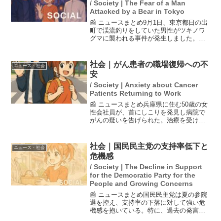
/ Society | The Fear of a Man
Attacked by a Bear in Tokyo
📰 ニュースまとめ9月1日、東京都日の出
町で渓流釣りをしていた男性がツキノワ
グマに襲われる事件が発生しました。男
性は背後から突然の襲撃に遭い、恐怖を
語る中で「血の雨が降った」と表現しま
した。この事件は、東京都内でもクマに
社会｜がん患者の職場復帰への不
ニュース・社会
よる被害が増えている...
安
/ Society | Anxiety about Cancer
Patients Returning to Work
📰 ニュースまとめ兵庫県に住む50歳の女
性会社員が、首にしこりを発見し病院で
がんの疑いを告げられた。治療を受ける
ために休職したが、会社の事務的な対応
や上司の発言から復職への不安が募り、
働き続ける意欲を失ってしまった。治療
社会｜国民民主党の支持率低下と
ニュース・社会
と仕事の両立に関する...
危機感
/ Society | The Decline in Support
for the Democratic Party for the
People and Growing Concerns
📰 ニュースまとめ国民民主党は夏の参院
選を控え、支持率の下落に対して強い危
機感を抱いている。特に、過去の発言で
批判を受けた議員の擁立に対し、SNS上