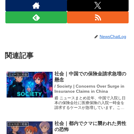
NewsChatLog
関連記事
社会｜中国での保険金請求急増の
ニュース・社会
懸念
/ Society | Concerns Over Surge in
Insurance Claims in China
📰 ニュースまとめ近年、中国で入院し日
本の保険会社に医療保険の入院一時金を
請求するケースが急増しています。この
現象は、特に胃腸炎による「不要入院」
が多いとされ、過去2年で請求件数が20倍
に達しています。片山さつき金融担当大
社会｜都内でクマに襲われた男性
ニュース・社会
臣はこの事態に懸念...
の恐怖