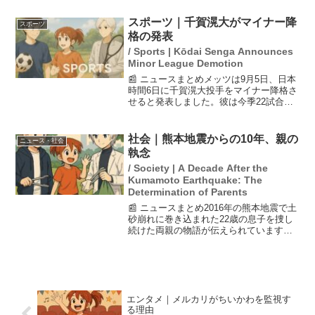
で反発が広がっている。また、地方選で
の候補者の落選や議員の不祥事が続いて
スポーツ｜千賀滉大がマイナー降
スポーツ
おり、党内からも不安...
格の発表
/ Sports | Kōdai Senga Announces
Minor League Demotion
📰 ニュースまとめメッツは9月5日、日本
時間6日に千賀滉大投手をマイナー降格さ
せると発表しました。彼は今季22試合に
先発し7勝6敗、防御率3.02という成績を
残していますが、最近9試合連続で白星が
なく、防御率も5.90と不調が続いていま
社会｜熊本地震からの10年、親の
ニュース・社会
した...
執念
/ Society | A Decade After the
Kumamoto Earthquake: The
Determination of Parents
📰 ニュースまとめ2016年の熊本地震で土
砂崩れに巻き込まれた22歳の息子を捜し
続けた両親の物語が伝えられています。
捜索が打ち切られた後も、両親は4ヶ月間
懸命に探し続け、息子の遺体と対面しま
した。父親はその後病で亡くなり、母親
は二人三脚で歩...
エンタメ｜メルカリがちいかわを監視す
る理由