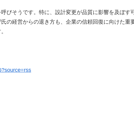
を呼びそうです。特に、設計変更が品質に影響を及ぼす
守氏の経営からの退き方も、企業の信頼回復に向けた重
す。
56?source=rss