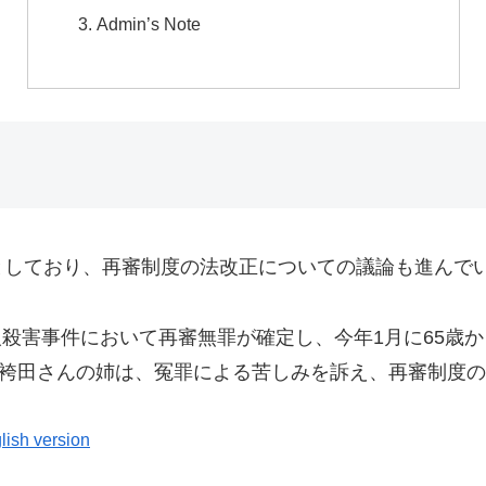
Admin’s Note
としており、再審制度の法改正についての議論も進んで
4人殺害事件において再審無罪が確定し、今年1月に65
。袴田さんの姉は、冤罪による苦しみを訴え、再審制度
lish version