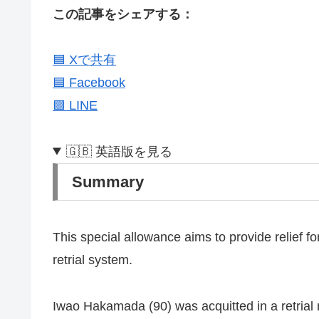
この記事をシェアする：
🟦 Xで共有
🟦 Facebook
🟩 LINE
🇬🇧 英語版を見る
Summary
This special allowance aims to provide relief f
retrial system.
Iwao Hakamada (90) was acquitted in a retrial 