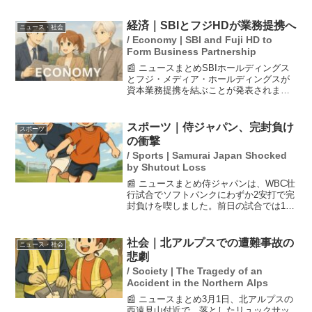
に投稿された画像は300万回以上表示され
ましたが、後に作成者からの申し出によ
経済｜SBIとフジHDが業務提携へ
ニュース・社会
り虚偽であ...
/ Economy | SBI and Fuji HD to
Form Business Partnership
📰 ニュースまとめSBIホールディングス
とフジ・メディア・ホールディングスが
資本業務提携を結ぶことが発表されまし
た。この提携は、両社がメディア事業に
おいて協力し、互いの強みを生かすこと
を目的としています。SBIは過去にフジの
スポーツ｜侍ジャパン、完封負け
スポーツ
ホワイトナイトと...
の衝撃
/ Sports | Samurai Japan Shocked
by Shutout Loss
📰 ニュースまとめ侍ジャパンは、WBC壮
行試合でソフトバンクにわずか2安打で完
封負けを喫しました。前日の試合では13
得点を挙げたチームが、打線の沈黙によ
り5回まで無安打という厳しい状況に陥り
ました。この結果は、16年ぶりの屈辱と
社会｜北アルプスでの遭難事故の
ニュース・社会
も言われてお...
悲劇
/ Society | The Tragedy of an
Accident in the Northern Alps
📰 ニュースまとめ3月1日、北アルプスの
西遠見山付近で、落としたリュックサッ