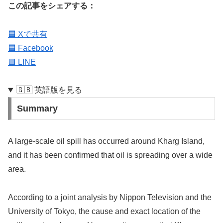
この記事をシェアする：
🟦 Xで共有
🟦 Facebook
🟩 LINE
🇬🇧 英語版を見る
Summary
A large-scale oil spill has occurred around Kharg Island,
and it has been confirmed that oil is spreading over a wide
area.
According to a joint analysis by Nippon Television and the
University of Tokyo, the cause and exact location of the