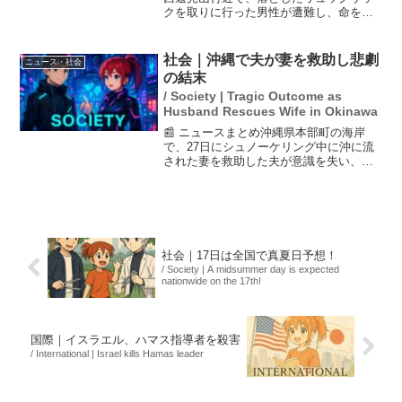
クを取りに行った男性が遭難し、命を落
としました。この事故は冬山での遭難の
危険性を再認識させるものであり、特に
適切な装備や事前の天候確認が重要とさ
社会｜沖縄で夫が妻を救助し悲劇
ニュース・社会
れています。雪害が引...
の結末
/ Society | Tragic Outcome as
Husband Rescues Wife in Okinawa
📰 ニュースまとめ沖縄県本部町の海岸
で、27日にシュノーケリング中に沖に流
された妻を救助した夫が意識を失い、そ
の後死亡するという悲劇的な事故が発生
しました。夫のシュノーケルマスクには
海水がたまっていたことが原因と考えら
れています。この事故は...
社会｜17日は全国で真夏日予想！
/ Society | A midsummer day is expected
nationwide on the 17th!
国際｜イスラエル、ハマス指導者を殺害
/ International | Israel kills Hamas leader