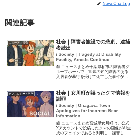
NewsChatLog
関連記事
社会｜障害者施設での悲劇、逮捕
ニュース・社会
者続出
/ Society | Tragedy at Disability
Facility, Arrests Continue
📰 ニュースまとめ千葉県柏市の障害者グ
ループホームで、19歳の知的障害のある
入居者が暴行を受けて死亡した事件が発
生しました。警察は、元代表の30代男性
を傷害致死の疑いで逮捕し、さらに関係
者も犯人隠避と証拠隠滅の疑いで逮捕し
社会｜女川町が誤ったクマ情報を
テクノロジー・科学
ました。捜査は、男...
謝罪
/ Society | Onagawa Town
Apologizes for Incorrect Bear
Information
📰 ニュースまとめ宮城県女川町は、公式
Xアカウントで投稿したクマの画像がAI生
成のフェイクであると判明し、謝罪しま
した。25日午後7時頃のクマ目撃情報と共