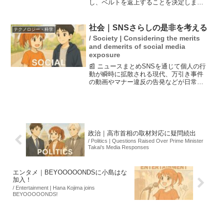
し、ベルトを返上することを決定しまし
た。彼女は妊娠に至るまでの困難な状況
や、今後のキャリアに対する意気込みを
語り、格闘技と子育ての両立を目指す姿
社会｜SNSさらしの是非を考える
テクノロジー・科学
勢を示しました。...
/ Society | Considering the merits
and demerits of social media
exposure
📰 ニュースまとめSNSを通じて個人の行
動が瞬時に拡散される現代、万引き事件
の動画やマナー違反の告発などが日常的
な光景となっている。この「SNSさら
し」は果たして正義なのか、私刑なのか
という議論が巻き起こっている。識者の
ひろゆき氏は、さらす...
政治｜高市首相の取材対応に疑問続出
/ Politics | Questions Raised Over Prime Minister
Takai’s Media Responses
エンタメ｜BEYOOOOONDSに小島はな
加入！
/ Entertainment | Hana Kojima joins
BEYOOOOONDS!