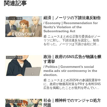
関連記事
経済｜ノーリツの下請法違反勧告
ニュース・社会
/ Economy | Recommendation for
Noritz’s Violation of the
Subcontracting Act
📰 ニュースまとめ公正取引委員会がノー
リツに対し、下請法違反を認定し、勧告
を行った。ノーリツは下請け会社に対し
て、発注のない給湯器部品の金型5200個
以上を無償で保管させていた。この行為
は法律に反するため、再発防止を求めら
政治｜政府のSNS広告が物議を醸
ニュース・社会
れた。ノーリツは神...
す選挙
/ Politics | Government’s social
media ads stir controversy in the
election.
📰 ニュースまとめ2025年の参議院選挙中
に、政府が物価高対策をPRする有料SNS
広告を掲載したことが批判を呼んでい
る。識者はこの行動に対し公平性に懸念
を示しており、選挙期間中の政府の広告
活動が選挙の公正さを損なう恐れがある
社会｜精神科でのマンジャロ処方
ニュース・社会
と指摘している。...
問題