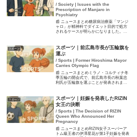
/ Society | Issues with the
Prescription of Manjaro in
Psychiatry
📰 ニュースまとめ糖尿病治療薬「マンジ
ャロ」が精神科でダイエット目的で処方
されるケースが明らかになりました。東
北地方の精神科クリニックの院長が、数
人の女性患者に定期的に処方しているこ
とを認めています。この薬の不適切使用
スポーツ｜前広島市長が五輪旗を
スポーツ
が問題視されており、製...
運ぶ
/ Sports | Former Hiroshima Mayor
Carries Olympic Flag
📰 ニュースまとめミラノ・コルティナ冬
季五輪の開会式で、前広島市長の秋葉忠
利氏が五輪旗を運ぶことが発表されまし
た。彼は核兵器廃絶を目指す「平和首長
会議」のメンバーとして、核軍縮に貢献
してきた活動が評価されての選出です。
スポーツ｜妊娠を発表したRIZIN
スポーツ
このことは、平和に向け...
女王の決断
/ Sports | The Decision of RIZIN
Queen Who Announced Her
Pregnancy
📰 ニュースまとめRIZIN女子スーパーア
トム級王者の伊澤星花が第1子妊娠を発表