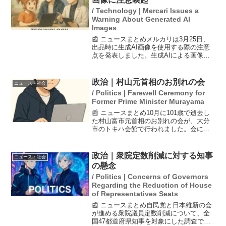
/ Technology | Mercari Issues a
Warning About Generated AI
Images
📰 ニュースまとめメルカリは3月25日、
出品時に生成AI画像を使用する際の注意
点を発表しました。生成AIによる画像生
成や加工が容易になったため、これを利
用すると購入者に誤解を与え、取引トラ
ブルの原因となる可能性があると指摘。
政治｜村山元首相のお別れの会
ニュース・社会
メルカリでは実物...
/ Politics | Farewell Ceremony for
Former Prime Minister Murayama
📰 ニュースまとめ10月に101歳で逝去し
た村山富市元首相のお別れの会が、大分
市のトキハ会館で行われました。会には
額賀衆院議長や元社民党党首の吉田忠智
参院議員など、与野党の国会議員や大分
県内の首長ら約600人が参列し、故人を偲
政治｜衆院定数削減に対する知事
ニュース・社会
びました。額賀...
の懸念
/ Politics | Concerns of Governors
Regarding the Reduction of House
of Representatives Seats
📰 ニュースまとめ自民党と日本維新の会
が進める衆院議員定数削減について、全
国47都道府県知事を対象にした調査で、