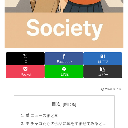
X
Facebook
はてブ
Pocket
LINE
コピー
2026.05.19
目次
📰 ニュースまとめ
💬 チャコたちの会話に耳をすませてみると…