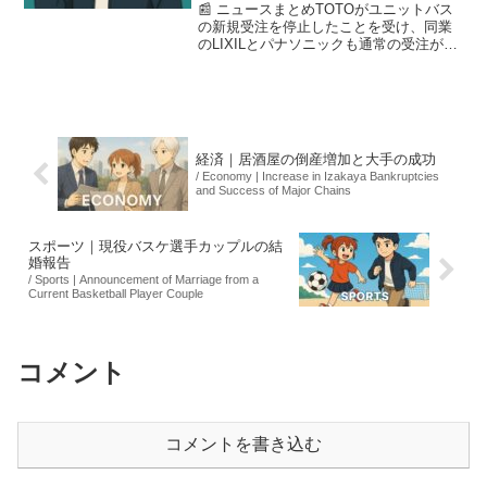
📰 ニュースまとめTOTOがユニットバス
の新規受注を停止したことを受け、同業
のLIXILとパナソニックも通常の受注がで
きなくなりました。この状況は中東情勢
による原材料不足が影響しているとさ
れ、リフォーム業界では売り上げに大き
な影響を及ぼす懸...
経済｜居酒屋の倒産増加と大手の成功
/ Economy | Increase in Izakaya Bankruptcies
and Success of Major Chains
スポーツ｜現役バスケ選手カップルの結
婚報告
/ Sports | Announcement of Marriage from a
Current Basketball Player Couple
コメント
コメントを書き込む