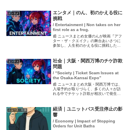
14人が反対または懸念を示したことが明
らかになった。多くの知事は、地方の声
が国政に反映されにくくなることを懸念
エンタメ｜のん、初のかえる役に
エンタメ
しており、賛成の意...
挑戦
/ Entertainment | Non takes on her
first role as a frog.
📰 ニュースまとめ女優のんが映画『アフ
ター・ザ・クエイク』の舞台あいさつに
参加し、人生初のかえる役に挑戦したこ
とを明かした。共演の佐藤浩市からは
「かえる＝のんさん」と称賛され、彼女
自身もその声に驚きを隠せない様子だっ
社会｜大阪・関西万博のチケ詐欺
エンタメ
た。また、映画の原作は村...
問題
/ “Society | Ticket Scam Issues at
the Osaka-Kansai Expo”
📰 ニュースまとめ大阪・関西万博では、
入場予約が取りづらく、多くの人々が訪
れる中でチケット詐欺が相次いで発生し
ています。高額転売や、支払ったにもか
かわらずチケットが届かないというケー
スが目立ち、被害者は増加。詐欺を行っ
経済｜ユニットバス受注停止の影
ニュース・社会
た側は開き直りの姿勢を...
響
/ Economy | Impact of Stopping
Orders for Unit Baths