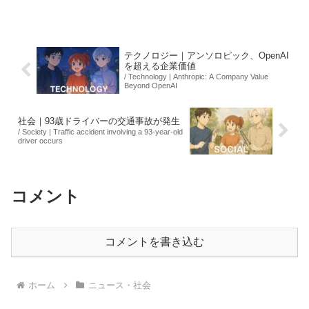
覆事故以降、初めての大規模な抗議活動
となる。集会の冒頭では転覆事故の犠牲
者を悼む黙とうが...
テクノロジー｜アンソロピック、OpenAI
を超える企業価値
/ Technology | Anthropic: A Company Value
Beyond OpenAI
社会｜93歳ドライバーの交通事故が発生
/ Society | Traffic accident involving a 93-year-old
driver occurs
コメント
コメントを書き込む
ホーム
ニュース・社会