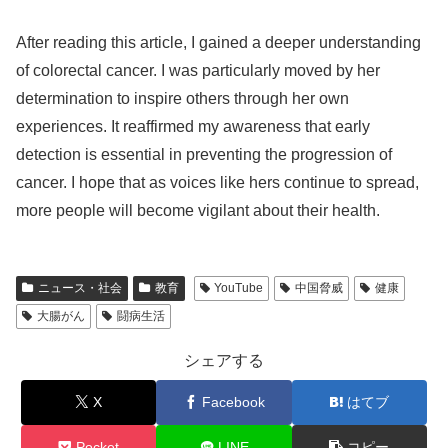
After reading this article, I gained a deeper understanding
of colorectal cancer. I was particularly moved by her
determination to inspire others through her own
experiences. It reaffirmed my awareness that early
detection is essential in preventing the progression of
cancer. I hope that as voices like hers continue to spread,
more people will become vigilant about their health.
ニュース・社会
教育
YouTube
中国脅威
健康
大腸がん
闘病生活
シェアする
X
Facebook
はてブ
Pocket
LINE
コピー