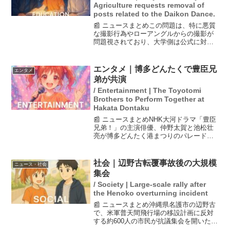
Agriculture requests removal of
posts related to the Daikon Dance.
📰 ニュースまとめこの問題は、特に悪質
な撮影行為やローアングルからの撮影が
問題視されており、大学側は公式に対応
を呼びかけています。東京農業大学は、
応援団の伝統的な「大根踊り」に関する
SNS投稿について、無断撮影や投稿が肖
エンタメ｜博多どんたくで豊臣兄
エンタメ
像権やプライバシー権...
弟が共演
/ Entertainment | The Toyotomi
Brothers to Perform Together at
Hakata Dontaku
📰 ニュースまとめNHK大河ドラマ「豊臣
兄弟！」の主演俳優、仲野太賀と池松壮
亮が博多どんたく港まつりのパレードに
参加しました。雨の中、観衆に手を振る
姿が大きな歓声を呼びました。池松はこ
の特別な機会に感謝し、出る側としての
社会｜辺野古転覆事故後の大規模
ニュース・社会
参加を光栄に思うと語...
集会
/ Society | Large-scale rally after
the Henoko overturning incident
📰 ニュースまとめ沖縄県名護市の辺野古
で、米軍普天間飛行場の移設計画に反対
する約600人の市民が抗議集会を開いた。
これは、今年3月に発生した辺野古沖の転