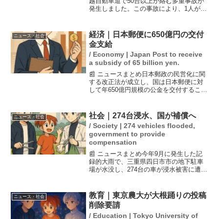
越自動車道で50台以上が絡む多重事故が
発生しました。この事故により、1人が死
亡し、21人が負傷しています。事故の影
響で月夜野ICから湯沢IC間は通行止めと
なっており、複数の車両が炎上するな
経済｜日本郵便に650億円の交付
ニュース・社会
ど、非常に...
金支給
/ Economy | Japan Post to receive
a subsidy of 65 billion yen.
📰 ニュースまとめ日本郵政の民営化に関
する改正法が成立し、国は日本郵便に対
して年650億円規模の公金を交付すること
になりました。この交付金は、全国の郵
便局を維持するための費用として利用さ
れる予定で、国の郵便事業への関与が強
社会｜274台浸水、国が補償へ
ニュース・社会
まることが示されて...
/ Society | 274 vehicles flooded,
government to provide
compensation
📰 ニュースまとめ今年9月に発生した記
録的大雨で、三重県四日市市の地下駐車
場が水没し、274台の車が浸水被害に遭い
ました。この問題に対し、国土交通省三
重河川国道事務所は、全車両に対して車
両被害の一部を補償する意向を示しまし
教育｜東京農大が大根踊りの投稿
ニュース・社会
た。この決定は、早...
削除要請
/ Education | Tokyo University of