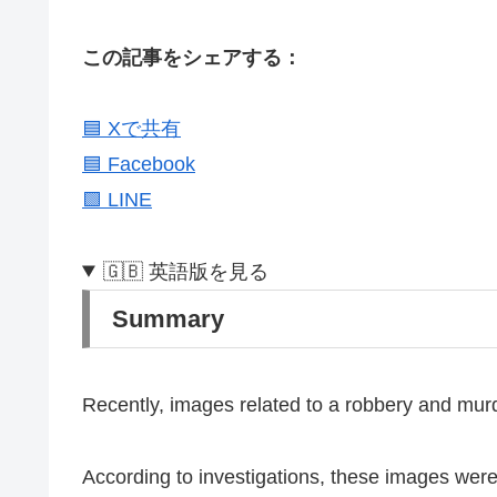
この記事をシェアする：
🟦 Xで共有
🟦 Facebook
🟩 LINE
🇬🇧 英語版を見る
Summary
Recently, images related to a robbery and murde
According to investigations, these images were