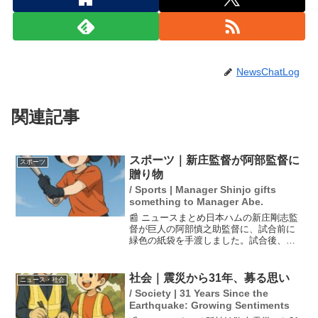
NewsChatLog
関連記事
スポーツ｜新庄監督が阿部監督に
スポーツ
贈り物
/ Sports | Manager Shinjo gifts
something to Manager Abe.
📰 ニュースまとめ日本ハムの新庄剛志監
督が巨人の阿部慎之助監督に、試合前に
緑色の紙袋を手渡しました。試合後、新
庄監督はその中身について「内緒」とし
つつ、阿部監督からの差し入れへのお返
しであることを明かしました。このやり
社会｜震災から31年、募る思い
ニュース・社会
取りは、野球界の友情や...
/ Society | 31 Years Since the
Earthquake: Growing Sentiments