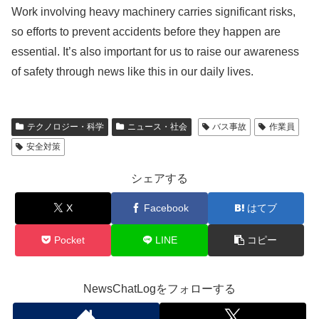
Work involving heavy machinery carries significant risks,
so efforts to prevent accidents before they happen are
essential. It’s also important for us to raise our awareness
of safety through news like this in our daily lives.
テクノロジー・科学
ニュース・社会
バス事故
作業員
安全対策
シェアする
X
Facebook
はてブ
Pocket
LINE
コピー
NewsChatLogをフォローする