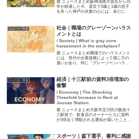
📰 ニュースまとめ阪神淡路大震災から31
年が経過した今、震災で3歳と1歳の息子
を失った神戸の夫妻の心には、未だに癒
えない寂しさが募っています。17日に行
われた追悼の祈りでは、失った家族への
思いを語り、「決して忘れない」と誓う
社会｜職場のグレーゾーンハラス
ニュース・社会
姿が見られました...
メントとは
/ Society | What is gray zone
harassment in the workplace?
📰 ニュースまとめ職場でのハラスメント
には、世代や企業規模によって感じ方の
違いがあり、特に『グレーゾーンハラス
メント』が問題視されています。具体的
には、上司の飲み会参加の強要や、先輩
が椅子の上着を直す行為がセクハラと受
経済｜十三駅前の賃料3倍増加の
ニュース・社会
け取られることもありま...
衝撃
/ Economy | The Shocking
Threefold Increase in Rent at
Juusan Station
📰 ニュースまとめ大阪市淀川区の阪急十
三駅前で、飲食店のオーナーたちに賃料
が3倍近く増額される通知が届いたことが
報じられた。この事態により、店主たち
は大きな不安を抱えており、経営への影
響を懸念している。特に、最近の相次ぐ
スポーツ｜森下選手、審判に感謝
スポーツ