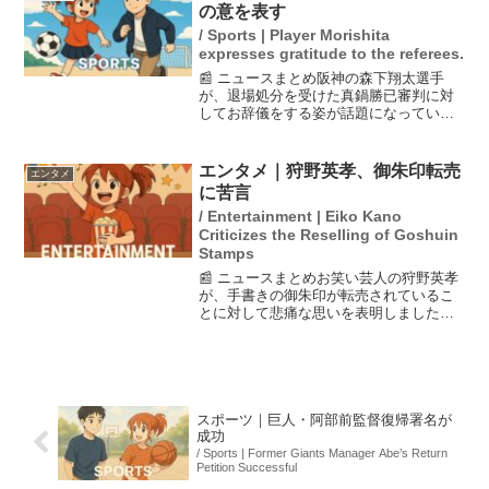
火災も影響しており、...
の意を表す
/ Sports | Player Morishita
expresses gratitude to the referees.
📰 ニュースまとめ阪神の森下翔太選手
が、退場処分を受けた真鍋勝已審判に対
してお辞儀をする姿が話題になっていま
す。森下選手は、いつも通りの挨拶を交
わし、審判との関係を大切にしているこ
とを示しました。これに対し、阪神の佐
エンタメ｜狩野英孝、御朱印転売
エンタメ
藤輝明選手は、森下選手が...
に苦言
/ Entertainment | Eiko Kano
Criticizes the Reselling of Goshuin
Stamps
📰 ニュースまとめお笑い芸人の狩野英孝
が、手書きの御朱印が転売されているこ
とに対して悲痛な思いを表明しました。
彼は年末年始に実家の神社で神主として
活動し、1300枚もの御朱印を手書きで作
成しましたが、その作品が転売されるこ
とに強い不満を抱い...
スポーツ｜巨人・阿部前監督復帰署名が
成功
/ Sports | Former Giants Manager Abe’s Return
Petition Successful