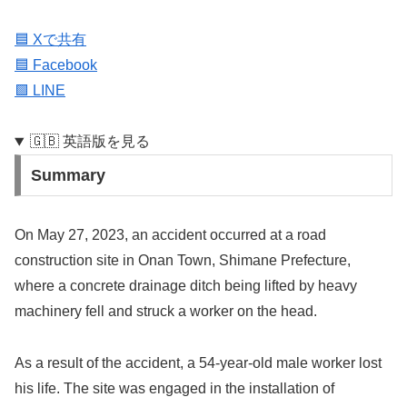
🟦 Xで共有
🟦 Facebook
🟩 LINE
🇬🇧 英語版を見る
Summary
On May 27, 2023, an accident occurred at a road
construction site in Onan Town, Shimane Prefecture,
where a concrete drainage ditch being lifted by heavy
machinery fell and struck a worker on the head.
As a result of the accident, a 54-year-old male worker lost
his life. The site was engaged in the installation of