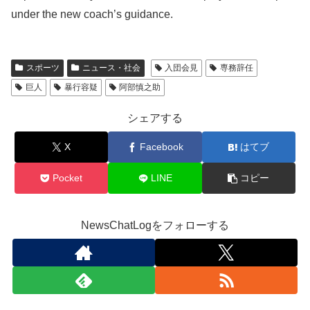
under the new coach’s guidance.
スポーツ
ニュース・社会
入団会見
専務辞任
巨人
暴行容疑
阿部慎之助
シェアする
X
Facebook
はてブ
Pocket
LINE
コピー
NewsChatLogをフォローする