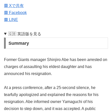
🟦 Xで共有
🟦 Facebook
🟩 LINE
🇬🇧 英語版を見る
Summary
Former Giants manager Shinjiro Abe has been arrested on
charges of assaulting his eldest daughter and has
announced his resignation.
At a press conference, after a 25-second silence, he
tearfully apologized and explained the reasons for his
resignation. Abe informed owner Yamaguchi of his
decision to step down, and it was accepted. A public