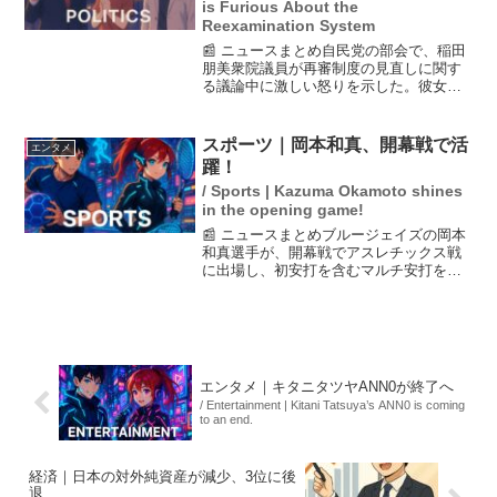
is Furious About the
Reexamination System
📰 ニュースまとめ自民党の部会で、稲田
朋美衆院議員が再審制度の見直しに関す
る議論中に激しい怒りを示した。彼女
は、検察の姿勢に対して不信感を抱き、
「私たちの言い分を全く聞かない」と発
言。法務省が提示した不服申し立ての可
スポーツ｜岡本和真、開幕戦で活
エンタメ
否に関する議論が紛糾し、...
躍！
/ Sports | Kazuma Okamoto shines
in the opening game!
📰 ニュースまとめブルージェイズの岡本
和真選手が、開幕戦でアスレチックス戦
に出場し、初安打を含むマルチ安打を記
録。さらにサヨナラ生還を果たし、好守
備も見せるなど、チームの勝利に大きく
貢献した。試合後、岡本選手は同僚のゲ
レロ選手に感謝の意を表...
エンタメ｜キタニタツヤANN0が終了へ
/ Entertainment | Kitani Tatsuya’s ANN0 is coming
to an end.
経済｜日本の対外純資産が減少、3位に後
退