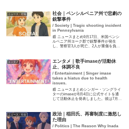
のワックス不正使用により失格となりま
した。彼は自身のSNSでその経緯を説明
し、再検査ではフッ素が検出されなかっ
社会｜ペンシルベニア州で悲劇の
ニュース・社会
たことや、普段とは異...
銃撃事件
/ Society | Tragic shooting incident
in Pennsylvania
📰 ニュースまとめ9月17日、米国ペンシ
ルベニア州ヨーク郡で銃撃事件が発生
し、警察官3人が死亡、2人が重傷を負っ
た。事件の背後には、銃の乱用があると
みられ、容疑者は警察に射殺された。今
回の事件は米国における銃問題の深刻さ
エンタメ｜歌手imaseが活動休
エンタメ
を再度浮き彫りにする...
止、体調不良
/ Entertainment | Singer imase
takes a hiatus due to health
issues.
📰 ニュースまとめシンガー・ソングライ
ターのimaseが8月4日に公式サイトを通
じて活動休止を発表しました。彼は7月25
日の武道館公演後に体調が悪化し、医師
から長期療養が必要との診断を受けたと
報告しています。imaseは「今はしっかり
政治｜稲田氏、再審制度に激怒し
ニュース・社会
と休息...
た理由
/ Politics | The Reason Why Inada