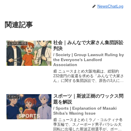
NewsChatLog
関連記事
社会｜みんなで大家さん集団訴訟
ニュース・社会
判決
/ Society | Group Lawsuit Ruling by
the Everyone’s Landlord
Association
📰 ニュースまとめ大阪地裁は、総額約
232億円の返還を求める「みんなで大家さ
ん」に関する集団訴訟で、原告の3人に対
し1700万円あまりの出資金全額返還を命
じる判決を下しました。この判決は、出
資者にとって大きな意義を持つものであ
スポーツ｜斯波正樹のワックス問
スポーツ
り、さらなる追...
題を解説
/ Sports | Explanation of Masaki
Shiba’s Waxing Issue
📰 ニュースまとめミラノ・コルティナ冬
季五輪で、スノーボード男子パラレル大
回転に出場した斯波正樹選手が、ボード