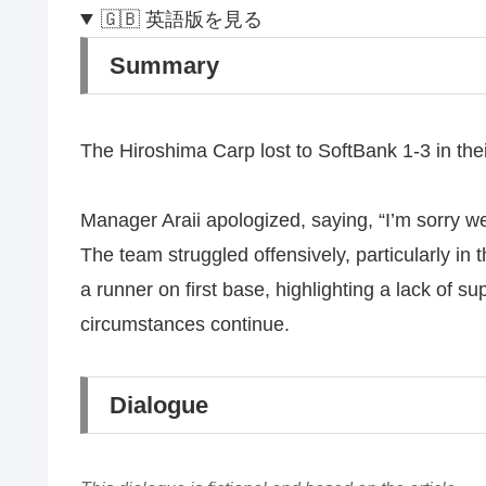
🇬🇧 英語版を見る
Summary
The Hiroshima Carp lost to SoftBank 1-3 in the
Manager Araii apologized, saying, “I’m sorry we
The team struggled offensively, particularly in 
a runner on first base, highlighting a lack of 
circumstances continue.
Dialogue