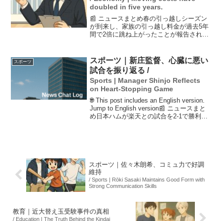
doubled in five years.
📰 ニュースまとめ春の引っ越しシーズン
が到来し、家族の引っ越し料金が過去5年
間で2倍に跳ね上がったことが報告されて
います。これは物価の高騰や、ドライバ
ー不足が原因で、予約が困難な「引っ越
し難民」が増える懸念もあります。ま
スポーツ｜新庄監督、心臓に悪い
スポーツ
た、単身者向けには新...
試合を振り返る /
Sports | Manager Shinjo Reflects
on Heart-Stopping Game
🌐 This post includes an English version.
Jump to English version📰 ニュースまと
め日本ハムが楽天との試合を2-1で勝利
し、2連勝を達成。新庄監督は試合後、
「しんじょう（心臓）に...
スポーツ｜佐々木朗希、コミュ力で好調
維持
/ Sports | Rōki Sasaki Maintains Good Form with
Strong Communication Skills
教育｜近大替え玉受験事件の真相
/ Education | The Truth Behind the Kindai