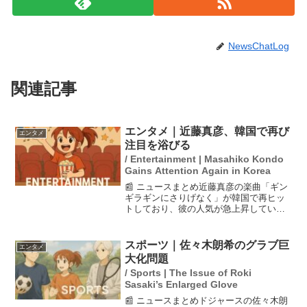
NewsChatLog
関連記事
エンタメ｜近藤真彦、韓国で再び
エンタメ
注目を浴びる
/ Entertainment | Masahiko Kondo
Gains Attention Again in Korea
📰 ニュースまとめ近藤真彦の楽曲「ギン
ギラギンにさりげなく」が韓国で再ヒッ
トしており、彼の人気が急上昇してい
る。現地では「マッチ」という愛称より
も「ギンギラを歌っている人」として知
られているという。韓国通の音楽関係者
スポーツ｜佐々木朗希のグラブ巨
エンタメ
によると、彼の音楽はシン...
大化問題
/ Sports | The Issue of Roki
Sasaki’s Enlarged Glove
📰 ニュースまとめドジャースの佐々木朗