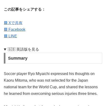
この記事をシェアする：
🟦 Xで共有
🟦 Facebook
🟩 LINE
🇬🇧 英語版を見る
Summary
Soccer player Ryo Miyaichi expressed his thoughts on
Kaoru Mitoma, who was not selected for the Japan
national team for the World Cup, and shared the lessons
he learned from overcoming serious injuries three times.