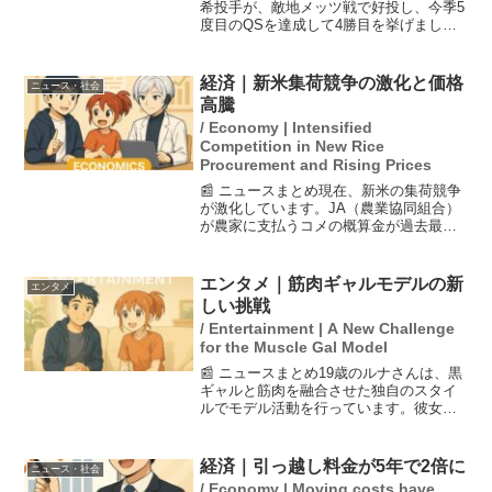
希投手が、敵地メッツ戦で好投し、今季5
度目のQSを達成して4勝目を挙げまし
た。試合後、報道陣から“巨大化”したグラ
ブについて質問を受け、「一緒ですね」
と答え、会場を笑わせました。彼の投球
経済｜新米集荷競争の激化と価格
ニュース・社会
内容と共に、メデ...
高騰
/ Economy | Intensified
Competition in New Rice
Procurement and Rising Prices
📰 ニュースまとめ現在、新米の集荷競争
が激化しています。JA（農業協同組合）
が農家に支払うコメの概算金が過去最高
となり、他の業者も追随して価格を引き
上げています。この影響で、スーパーで
のコメの販売価格は再び4千円を超え、消
エンタメ｜筋肉ギャルモデルの新
エンタメ
費者の新米に対する...
しい挑戦
/ Entertainment | A New Challenge
for the Muscle Gal Model
📰 ニュースまとめ19歳のルナさんは、黒
ギャルと筋肉を融合させた独自のスタイ
ルでモデル活動を行っています。彼女は
167cm、65kgの体重を持ち、一般的な美
の基準に逆行する姿勢を貫いています。
「体重なんて単なる数字」と語るルナさ
経済｜引っ越し料金が5年で2倍に
ニュース・社会
んは、筋肉を...
/ Economy | Moving costs have