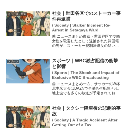
は感想を見つけて感激し、ファンの言葉
を大切にする姿勢を示しました。また、1
月に結婚した夫との料理エピソードも披
社会｜世田谷区でのストーカー事
ニュース・社会
露し、プライベートの...
件再逮捕
/ Society | Stalker Incident Re-
Arrest in Setagaya Ward
📰 ニュースまとめ東京・世田谷区で交際
女性を殺害したとして逮捕された韓国籍
の男が、ストーカー規制法違反の疑いで
再逮捕されました。事件は今月1日に発生
し、警視庁は男が交際相手に対して繰り
返しストーカー行為を行っていたことを
スポーツ｜WBC独占配信の衝撃
スポーツ
確認。2024年にお...
と影響
/ Sports | The Shock and Impact of
Exclusive WBC Broadcasting
📰 ニュースまとめ一方、サッカーのW杯
北中米大会はDAZNで全試合生配信され、
地上波でも多くの放送が予定されてお
り、視聴環境に大きな格差が生じていま
す。来春開催のワールド・ベースボー
ル・クラシック（WBC）が、米国の動画
社会｜タクシー降車後の悲劇的事
ニュース・社会
配信サービスNetf...
故
/ Society | A Tragic Accident After
Getting Out of a Taxi