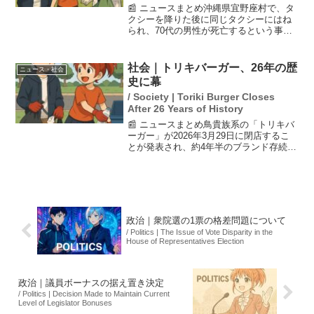
📰 ニュースまとめ沖縄県宜野座村で、タ
クシーを降りた後に同じタクシーにはね
られ、70代の男性が死亡するという事故
が発生しました。事故は11日の未明に起
こり、運転手は降車した男性に気づかず
バックしてしまったとのことです。この
社会｜トリキバーガー、26年の歴
ニュース・社会
事故は、交通安全の...
史に幕
/ Society | Toriki Burger Closes
After 26 Years of History
📰 ニュースまとめ鳥貴族系の「トリキバ
ーガー」が2026年3月29日に閉店するこ
とが発表され、約4年半のブランド存続に
終止符を打つ。焼鳥屋チェーン「鳥貴
族」を展開するエターナルホスピタリテ
ィグループが運営していた唯一の店舗
で、公式Xアカウン...
政治｜衆院選の1票の格差問題について
/ Politics | The Issue of Vote Disparity in the
House of Representatives Election
政治｜議員ボーナスの据え置き決定
/ Politics | Decision Made to Maintain Current
Level of Legislator Bonuses