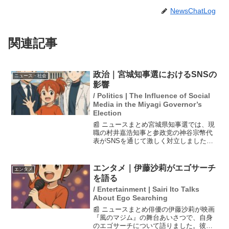
NewsChatLog
関連記事
政治｜宮城知事選におけるSNSの
ニュース・社会
影響
/ Politics | The Influence of Social
Media in the Miyagi Governor’s
Election
📰 ニュースまとめ宮城県知事選では、現
職の村井嘉浩知事と参政党の神谷宗幣代
表がSNSを通じて激しく対立しました。
SNS選挙によって、誤った情報の拡散が
問題視され、選挙戦が分断される一因と
なっています。特に、村井知事は20年の
エンタメ｜伊藤沙莉がエゴサーチ
エンタメ
実績を持つ一方で...
を語る
/ Entertainment | Sairi Ito Talks
About Ego Searching
📰 ニュースまとめ俳優の伊藤沙莉が映画
『風のマジム』の舞台あいさつで、自身
のエゴサーチについて語りました。彼女