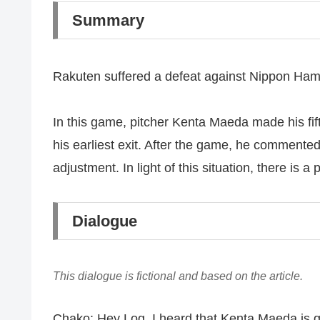
Summary
Rakuten suffered a defeat against Nippon Ham on
In this game, pitcher Kenta Maeda made his fift
his earliest exit. After the game, he commented
adjustment. In light of this situation, there is 
Dialogue
This dialogue is fictional and based on the article.
Chako: Hey Log, I heard that Kenta Maeda is g