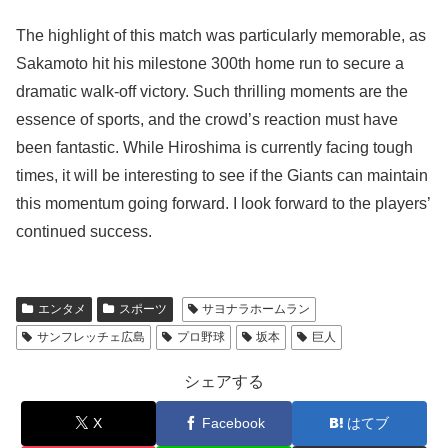
The highlight of this match was particularly memorable, as
Sakamoto hit his milestone 300th home run to secure a
dramatic walk-off victory. Such thrilling moments are the
essence of sports, and the crowd’s reaction must have
been fantastic. While Hiroshima is currently facing tough
times, it will be interesting to see if the Giants can maintain
this momentum going forward. I look forward to the players’
continued success.
エンタメ
スポーツ
サヨナラホームラン
サンフレッチェ広島
プロ野球
坂本
巨人
シェアする
X
Facebook
はてブ