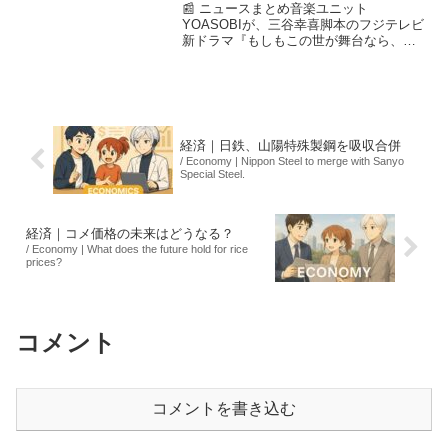
📰 ニュースまとめ音楽ユニット
YOASOBIが、三谷幸喜脚本のフジテレビ
新ドラマ『もしもこの世が舞台なら、楽
屋はどこにあるのだろう』の主題歌『劇
上』を初めて書き下ろしました。このド
ラマは菅田将暉が主演を務め、10月1日か
ら放送されます。『劇...
経済｜日鉄、山陽特殊製鋼を吸収合併
/ Economy | Nippon Steel to merge with Sanyo
Special Steel.
経済｜コメ価格の未来はどうなる？
/ Economy | What does the future hold for rice
prices?
コメント
コメントを書き込む