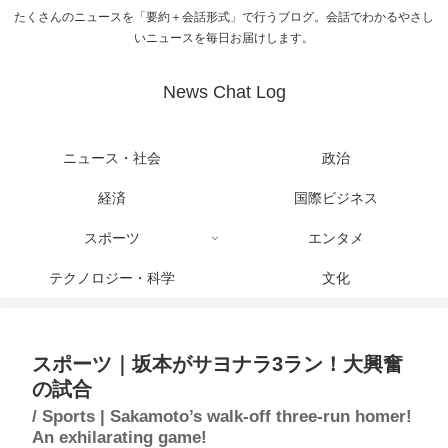
たくさんのニュースを「要約＋会話形式」で行うブログ。会話でわかるやさし
いニュースを毎日お届けします。
News Chat Log
ニュース・社会
政治
経済
国際ビジネス
スポーツ
エンタメ
テクノロジー・科学
文化
スポーツ｜坂本がサヨナラ3ラン！大興奮
の試合
/ Sports | Sakamoto’s walk-off three-run homer!
An exhilarating game!