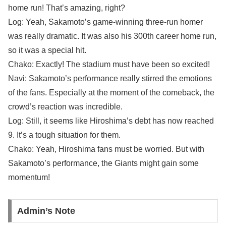
home run! That’s amazing, right?
Log: Yeah, Sakamoto’s game-winning three-run homer
was really dramatic. It was also his 300th career home run,
so it was a special hit.
Chako: Exactly! The stadium must have been so excited!
Navi: Sakamoto’s performance really stirred the emotions
of the fans. Especially at the moment of the comeback, the
crowd’s reaction was incredible.
Log: Still, it seems like Hiroshima’s debt has now reached
9. It’s a tough situation for them.
Chako: Yeah, Hiroshima fans must be worried. But with
Sakamoto’s performance, the Giants might gain some
momentum!
Admin’s Note