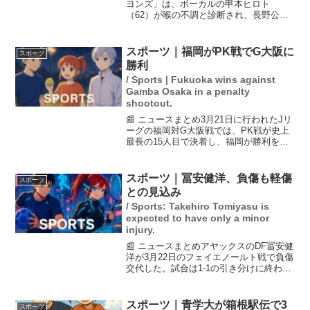
ヨンズ」は、ボーカルの甲本ヒロト
（62）が喉の不調と診断され、長野公演
を中止すると発表しました。療養のため
に5日間が必要で、25日に予定されていた
大阪公演も延期されることが決まってい
スポーツ｜福岡がPK戦でG大阪に
スポーツ
ます。ファンにとって...
勝利
/ Sports | Fukuoka wins against
Gamba Osaka in a penalty
shootout.
📰 ニュースまとめ3月21日に行われたJリ
ーグの福岡対G大阪戦では、PK戦が史上
最長の15人目で決着し、福岡が勝利を収
めました。福岡はDF岡哲平がPKを決め、
G大阪のFWイッサム・ジェバリのキック
はGK小畑裕馬に止められました。この結
スポーツ｜冨安健洋、負傷も軽傷
スポーツ
果、福...
との見込み
/ Sports: Takehiro Tomiyasu is
expected to have only a minor
injury.
📰 ニュースまとめアヤックスのDF冨安健
洋が3月22日のフェイエノールト戦で負傷
交代した。試合は1-1の引き分けに終わっ
たが、冨安は左サイドバックとして2試合
連続で先発し、相手FWを抑える好プレー
を見せていた。後半28分に右太腿裏を気
スポーツ｜青学大が箱根駅伝で3
スポーツ