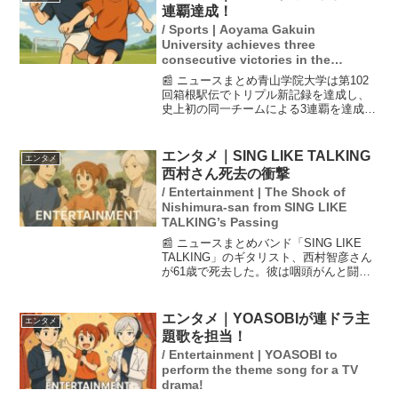
にして...
連覇達成！
/ Sports | Aoyama Gakuin
University achieves three
consecutive victories in the
Hakone Ekiden!
📰 ニュースまとめ青山学院大学は第102
回箱根駅伝でトリプル新記録を達成し、
史上初の同一チームによる3連覇を達成し
ました。4区を走った平松享祐選手は病気
を克服したことを公表し、監督の原監督
に感謝の意を表しました。この成功はチ
エンタメ｜SING LIKE TALKING
エンタメ
ーム全体の努力と...
西村さん死去の衝撃
/ Entertainment | The Shock of
Nishimura-san from SING LIKE
TALKING’s Passing
📰 ニュースまとめバンド「SING LIKE
TALKING」のギタリスト、西村智彦さん
が61歳で死去した。彼は咽頭がんと闘病
しながらも音楽活動を続けていたが、つ
いにその闘いに終止符を打った。バンド
の公式サイトで発表され、多くのファン
エンタメ｜YOASOBIが連ドラ主
エンタメ
や仲間...
題歌を担当！
/ Entertainment | YOASOBI to
perform the theme song for a TV
drama!