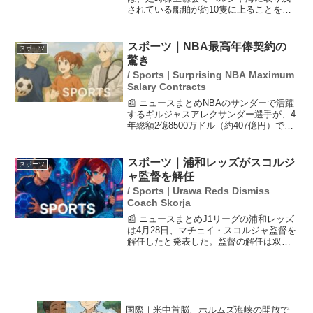
されている船舶が約10隻に上ることを明
らかにしました。この状況は日本郵船だ
けでなく、業界全体に大きな影響を与え
ており、ホルムズ海峡の情勢も影響を及
スポーツ｜NBA最高年俸契約の
スポーツ
ぼす可能性があります。...
驚き
/ Sports | Surprising NBA Maximum
Salary Contracts
📰 ニュースまとめNBAのサンダーで活躍
するギルジャスアレクサンダー選手が、4
年総額2億8500万ドル（約407億円）で契
約延長に合意した。2030～31年シーズン
には年俸約7900万ドルが見込まれ、NBA
史上最高額となる。この契約は彼が今...
スポーツ｜浦和レッズがスコルジ
スポーツ
ャ監督を解任
/ Sports | Urawa Reds Dismiss
Coach Skorja
📰 ニュースまとめJ1リーグの浦和レッズ
は4月28日、マチェイ・スコルジャ監督を
解任したと発表した。監督の解任は双方
の合意によるもので、チームには変化が
必要との判断が下された。暫定監督には
田中達也コーチが就任し、今季終了まで
指揮を執る。来季...
国際｜米中首脳、ホルムズ海峡の開放で