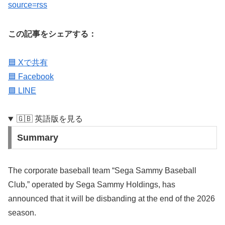
source=rss
この記事をシェアする：
🟦 Xで共有
🟦 Facebook
🟩 LINE
🇬🇧 英語版を見る
Summary
The corporate baseball team “Sega Sammy Baseball
Club,” operated by Sega Sammy Holdings, has
announced that it will be disbanding at the end of the 2026
season.