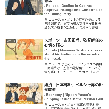
懸念
/ Politics | Decline in Cabinet
Approval Ratings and Concerns of
the Ruling Party
📰 ニュースまとめ6月の時事通信による
世論調査で、高市内閣の支持率が政権発
足以来の最低を記録し、与党内に警戒感
が広がっている。特に若年層の支持が
50％を下回ったことが注目されており、
内閣の運営に影響を及ぼす可能性があ
スポーツ｜吉田正尚、監督解任の
スポーツ
る。また、19日に予定さ...
心境を語る
/ Sports | Masanao Yoshida speaks
about his feelings on the coach’s
dismissal.
📰 ニュースまとめレッドソックスの吉田
正尚選手が、監督の電撃解任について心
境を語りました。コーラ監督と5人のコー
チが解雇され、新たにトレーシー暫定監
督の下でチームが再出発することとなり
ました。吉田選手は、今後の起用法がど
経済｜日本郵船、ペルシャ湾の船
国際ビジネス
う変わるのかについて...
舶問題
/ Economy | Nippon Yusen’s
Shipping Issues in the Persian Gulf
📰 ニュースまとめ日本郵船の曽我社長
は、定時株主総会でペルシャ湾に取り残