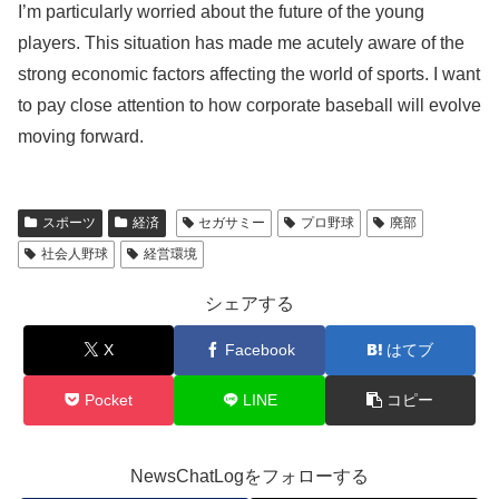
I’m particularly worried about the future of the young
players. This situation has made me acutely aware of the
strong economic factors affecting the world of sports. I want
to pay close attention to how corporate baseball will evolve
moving forward.
スポーツ
経済
セガサミー
プロ野球
廃部
社会人野球
経営環境
シェアする
X
Facebook
はてブ
Pocket
LINE
コピー
NewsChatLogをフォローする