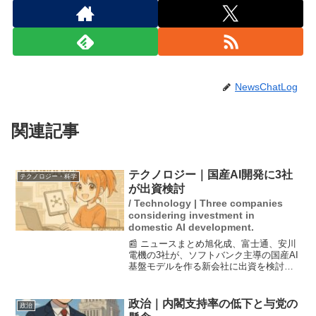
NewsChatLog
関連記事
テクノロジー｜国産AI開発に3社
テクノロジー・科学
が出資検討
/ Technology | Three companies
considering investment in
domestic AI development.
📰 ニュースまとめ旭化成、富士通、安川
電機の3社が、ソフトバンク主導の国産AI
基盤モデルを作る新会社に出資を検討し
ています。これにより、日本の製造業で
の「フィジカルAI」の実現に向けた協力
体制が強化される見込みです。出資額は
政治｜内閣支持率の低下と与党の
政治
各社数千万円程度...