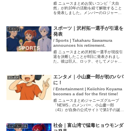
📰 ニュースまとめお笑いコンビ「大自
然」が約10年の活動を経て解散すること
を発表しました。メンバーのロジャーが
自身のXアカウントで明らかにし、解散に
至った背景には様々な思いがあったと述
べています。ファンにとっては非常に寂
スポーツ｜沢村拓一選手が引退を
スポーツ
しいニュースですが、...
発表
/ Sports | Takaharu Sawamura
announces his retirement.
📰 ニュースまとめ沢村拓一選手が現役引
退を決断したことが8日に発表されまし
た。彼は巨人、ロッテ、そしてメジャー
リーグのレッドソックスでプレーし、日
米通算549試合に登板した実績を持つ選手
です。引退の理由は本人が望むようなオ
エンタメ｜小山慶一郎が初のパパ
エンタメ
ファーがなかったた...
に！
/ Entertainment | Keiichiro Koyama
becomes a dad for the first time!
📰 ニュースまとめジャニーズグループ
「NEWS」のメンバー、小山慶一郎
（41）が自身の公式サイトで第1子の誕生
を報告しました。妻は音楽グループ
「AAA」の宇野実彩子（38）で、小山は
NEWSの現役メンバーとして初のパパと
社会｜富山湾で猛毒ヒョウモンダ
ニュース・社会
なります。彼は小さな...