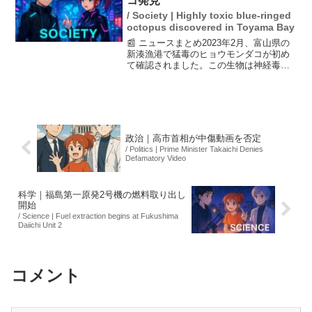
コ発見
/ Society | Highly toxic blue-ringed
octopus discovered in Toyama Bay
📰 ニュースまとめ2023年2月、富山県の
新湊漁港で猛毒のヒョウモンダコが初め
て確認されました。この生物は神経毒テ
トロドトキシンを含み、噛まれると最悪
の場合は死亡に至ることがあります。魚
津水族館では4月から展示を予定してお
り、県内での生息確...
政治｜高市首相が中傷動画を否定
/ Politics | Prime Minister Takaichi Denies
Defamatory Video
科学｜福島第一原発2号機の燃料取り出し
開始
/ Science | Fuel extraction begins at Fukushima
Daiichi Unit 2
コメント