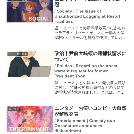
題
/ Society | The Issue of
Unauthorized Logging at Resort
Facilities
📰 ニュースまとめ新潟県妙高市にあるロ
ッテアライリゾートが、スキー場内の保
安林2ヘクタールを無断で伐採していたこ
とが発覚しました。この行為は森林法に
違反しており、県は速やかに伐採を中止
するよう行政指導を行いました。地域の
政治｜尹前大統領の逮捕状請求に
ニュース・社会
自然環境保護が求めら...
ついて
/ Politics | Regarding the arrest
warrant request for former
President Yoon
📰 ニュースまとめ韓国の尹錫悦前大統領
に対し、特殊公務執行妨害などの容疑で
逮捕状が請求されました。これは、昨年
12月に行われた戒厳令の宣布に関連して
おり、特別検察官による捜査が進行中で
す。尹氏はこれまでに2回事情聴取を受け
エンタメ｜お笑いコンビ・大自然
エンタメ
ており、職権乱用や...
が解散発表
/ Entertainment | Comedy duo
Oozanature announces
disbandment.