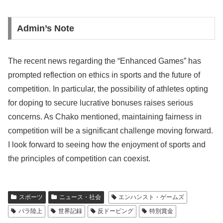
Admin’s Note
The recent news regarding the “Enhanced Games” has
prompted reflection on ethics in sports and the future of
competition. In particular, the possibility of athletes opting
for doping to secure lucrative bonuses raises serious
concerns. As Chako mentioned, maintaining fairness in
competition will be a significant challenge moving forward.
I look forward to seeing how the enjoyment of sports and
the principles of competition can coexist.
スポーツ
ニュース・社会
エンハンスト・ゲームズ
パラ陸上
世界記録
反ドーピング
特別賞金