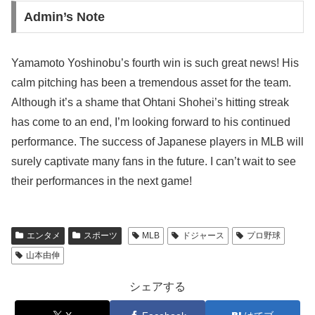
Admin’s Note
Yamamoto Yoshinobu’s fourth win is such great news! His
calm pitching has been a tremendous asset for the team.
Although it’s a shame that Ohtani Shohei’s hitting streak
has come to an end, I’m looking forward to his continued
performance. The success of Japanese players in MLB will
surely captivate many fans in the future. I can’t wait to see
their performances in the next game!
エンタメ
スポーツ
MLB
ドジャース
プロ野球
山本由伸
シェアする