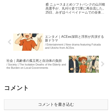
📰 ニュースまとめソフトバンクの山川穂
高選手が、丸刈り姿で1軍に再合流した。
25日、みずほペイペイドームでの全体練
習に参加し、気合を見せた。フリー打撃
では好調を示し、27日のロッテ戦から復
帰する予定。昨季は本塁打と打点で2冠を
獲得した彼が、...
エンタメ｜ACEes深田と浮所が共演する
新ドラマ
/ Entertainment | New drama featuring Fukada
and Ukisho from ACEes
社会｜高齢者の孤立死と自治体の負担
/ Society | The Isolation Deaths of the Elderly and
the Burden on Local Governments
コメント
コメントを書き込む