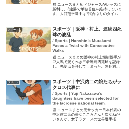
📰 ニュースまとめドジャースがレッズに
勝利し、3連勝で単独首位を維持していま
す。大谷翔平選手は7試合ぶりのタイムリ
ーヒットを記録し、チームの勝利に貢献
しました。彼の打球は速度111.3マイル
（約179キロ）で、一二塁間を抜ける痛烈
スポーツ｜阪神・村上、連続四死
スポーツ
なものでし...
球の波乱
/ Sports | Hanshin’s Murakami
Faces a Twist with Consecutive
Walks
📰 ニュースまとめ阪神の村上頌樹投手が
巨人戦で驚くべき三者連続四死球を記録
し、先制点を許してしまった。無死満塁
の状況から2点を献上し、その後も失点が
続いた。試合後、村上は反省の言葉を述
べ、次回に向けての意気込みを語った。
スポーツ｜中沢佑二の娘たちがラ
スポーツ
精密機械と称される彼...
クロス代表に
/ Sports | Yuji Nakazawa’s
daughters have been selected for
the lacrosse national team.
📰 ニュースまとめ元サッカー日本代表の
中沢佑二氏の長女こころさんと次女ねが
いさんが、女子ラクロスの世界選手権代
表に選ばれた。彼女たちの選出は、2028
年のロサンゼルスオリンピックに向けた