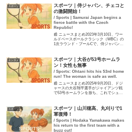
重要な一歩であり、ラクロスがオリンピ
スポーツ｜侍ジャパン、チェコと
スポーツ
ックに復帰するのは...
の激闘開始！
/ Sports | Samurai Japan begins a
fierce battle with the Czech
Republic!
📰 ニュースまとめ2023年3月10日、ワー
ルドベースボールクラシック（WBC）の
1次ラウンド・プールCで、侍ジャパンが
チェコと対戦する。日本はすでにグルー
プ1位通過を決めており、試合に臨む。
WBCは世界的な野球人気を高める重要な
スポーツ｜大谷が53号ホームラ
エンタメ
大会であり...
ン！女性も無事
/ Sports: Ohtani hits his 53rd home
run! The woman is safe as well.
📰 ニュースまとめ2025年9月20日、ドジ
ャースの大谷翔平選手がジャイアンツ戦
で53号ホームランを放ち、これでシュワ
ーバーと並び本塁打王争いが加熱中で
す。このホームランは、エンゼル・モラ
レスさんとジゼル・メレンデスさんのカ
スポーツ｜山川穂高、丸刈りで1
スポーツ
ップルによってキ...
軍復帰！
/ Sports | Hodaka Yamakawa makes
his return to the first team with a
buzz cut!