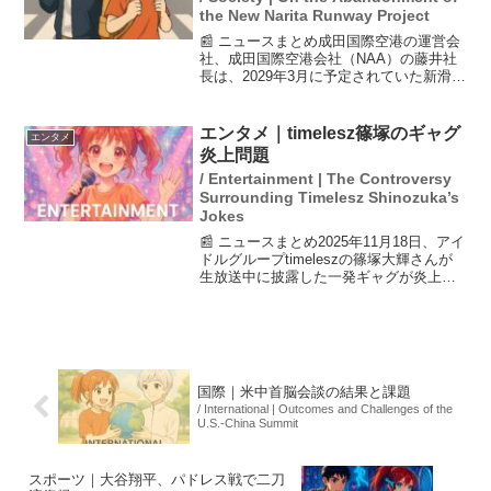
the New Narita Runway Project
📰 ニュースまとめ成田国際空港の運営会
社、成田国際空港会社（NAA）の藤井社
長は、2029年3月に予定されていた新滑走
路の供用を断念する方針を発表しまし
た。用地取得が難航しているため、土地
収用法に基づく強制収用の手続きを検討
エンタメ｜timelesz篠塚のギャグ
エンタメ
しているとのこと...
炎上問題
/ Entertainment | The Controversy
Surrounding Timelesz Shinozuka’s
Jokes
📰 ニュースまとめ2025年11月18日、アイ
ドルグループtimeleszの篠塚大輝さんが
生放送中に披露した一発ギャグが炎上し
ました。問題のギャグは童謡『大きな古
時計』の替え歌を用いたもので、過去に
別の芸人が行ったものと重なる部分があ
りまし...
国際｜米中首脳会談の結果と課題
/ International | Outcomes and Challenges of the
U.S.-China Summit
スポーツ｜大谷翔平、パドレス戦で二刀