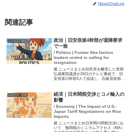
NewsChatLog
関連記事
政治｜旧安倍派4幹部が退陣要求
ニュース・社会
で一致
/ Politics | Former Abe faction
leaders united in calling for
resignation
📰 ニュースまとめ自民党を離党した世耕
弘成衆院議員が29日のテレビ番組で、旧
安倍派の幹部4人で会談し、石破茂首相の
退陣を要求する認識で一致したことを明
らかにしました。参院選での大敗を受け
ての動きであり、世耕氏は自らの復党へ
経済｜日米関税交渉とコメ輸入の
ニュース・社会
の意欲も示していま...
影響
/ Economy | The Impact of U.S.-
Japan Tariff Negotiations on Rice
Imports
📰 ニュースまとめ日米間の関税交渉にお
いて、無関税のミニマムアクセス（MA）