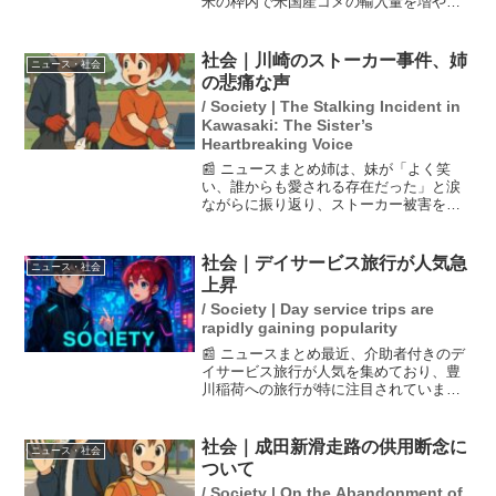
米の枠内で米国産コメの輸入量を増やす
合意が成立した。これにより、国内のコ
メ農家は影響を懸念しており、特に熊本
の農家は今後の需給バランスへの影響を
社会｜川崎のストーカー事件、姉
ニュース・社会
心配している。農相は...
の悲痛な声
/ Society | The Stalking Incident in
Kawasaki: The Sister’s
Heartbreaking Voice
📰 ニュースまとめ姉は、妹が「よく笑
い、誰からも愛される存在だった」と涙
ながらに振り返り、ストーカー被害を相
談していたことに触れ、悲しみと怒りを
表現しました。神奈川県川崎市で発生し
たストーカー事件において、行方不明に
社会｜デイサービス旅行が人気急
ニュース・社会
なってから1年を迎えた岡...
上昇
/ Society | Day service trips are
rapidly gaining popularity
📰 ニュースまとめ最近、介助者付きのデ
イサービス旅行が人気を集めており、豊
川稲荷への旅行が特に注目されていま
す。参加者は車いすを利用するシニアの
方々で、看護師や理学療法士などの専門
家がサポートにあたります。旅行は2万円
社会｜成田新滑走路の供用断念に
ニュース・社会
を超える価格にも関わら...
ついて
/ Society | On the Abandonment of