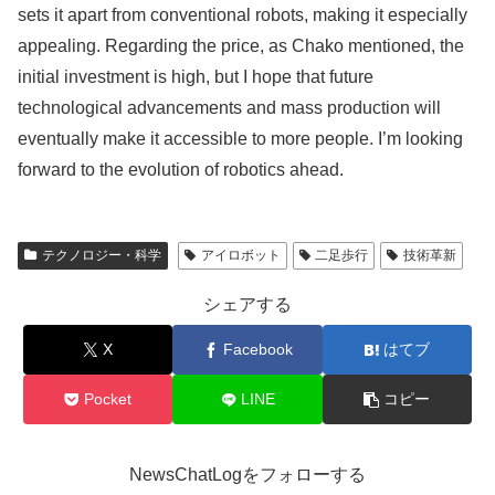
sets it apart from conventional robots, making it especially
appealing. Regarding the price, as Chako mentioned, the
initial investment is high, but I hope that future
technological advancements and mass production will
eventually make it accessible to more people. I’m looking
forward to the evolution of robotics ahead.
テクノロジー・科学
アイロボット
二足歩行
技術革新
シェアする
X
Facebook
はてブ
Pocket
LINE
コピー
NewsChatLogをフォローする