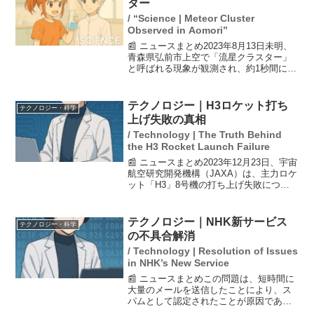
ター
/ “Science | Meteor Cluster
Observed in Aomori”
📰 ニュースまとめ2023年8月13日未明、
青森県弘前市上空で「流星クラスター」
と呼ばれる現象が観測され、約1秒間に19
個の流れ星が出現しました。この現象
は、活動中のペルセウス座流星群に由来
し、非常にまれな出来事とされていま
テクノロジー｜H3ロケット打ち
テクノロジー・科学
す。「星と森のロ...
上げ失敗の真相
/ Technology | The Truth Behind
the H3 Rocket Launch Failure
📰 ニュースまとめ2023年12月23日、宇宙
航空研究開発機構（JAXA）は、主力ロケ
ット「H3」8号機の打ち上げ失敗につい
て発表しました。打ち上げから3分45秒
後、衛星の保護カバーを分離した際に、
通常では発生しない衝撃が観測され、こ
テクノロジー｜NHK新サービス
テクノロジー・科学
れが原...
の不具合解消
/ Technology | Resolution of Issues
in NHK’s New Service
📰 ニュースまとめこの問題は、短時間に
大量のメールを送信したことにより、ス
パムとして認定されたことが原因であっ
たとされます。NHKは、10月1日に開始し