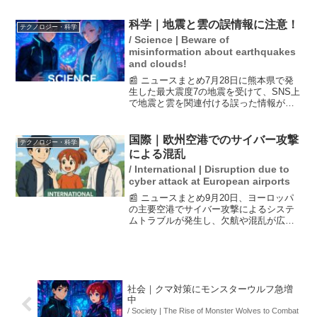
た新しいインターネット配信サービス
「NHK ONE」のアカウント登録手続きに
科学｜地震と雲の誤情報に注意！
テクノロジー・科学
おいて、一部...
/ Science | Beware of
misinformation about earthquakes
and clouds!
📰 ニュースまとめ7月28日に熊本県で発
生した最大震度7の地震を受けて、SNS上
で地震と雲を関連付ける誤った情報が拡
散しています。気象庁は、「地震雲」の
存在について科学的な説明がないとし、
誤情報に対する注意を呼び掛けていま
国際｜欧州空港でのサイバー攻撃
テクノロジー・科学
す。また、珍しい形...
による混乱
/ International | Disruption due to
cyber attack at European airports
📰 ニュースまとめ9月20日、ヨーロッパ
の主要空港でサイバー攻撃によるシステ
ムトラブルが発生し、欠航や混乱が広が
った。具体的には、ブリュッセル空港や
ヒースロー空港などが影響を受けたとさ
れる。コリンズ・エアロスペースの親会
社は、サイバー関連の...
社会｜クマ対策にモンスターウルフ急増
中
/ Society | The Rise of Monster Wolves to Combat