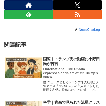
NewsChatLog
関連記事
国際｜トランプ氏の動画に小野田
テクノロジー・科学
氏が苦言
/ International | Mr. Onoda
expresses criticism of Mr. Trump’s
video.
📰 ニュースまとめトランプ米大統領が人
気アニメ『NARUTO』の主人公に扮した
動画をSNSに投稿したことに対し、小野
田紀美経済安全保障担当相が著作権の重
要性を指摘しました。記者会見で小野田
氏は、著作権者の許可を得ることが原則
科学｜青森で見られた流星クラス
テクノロジー・科学
であり、米国側に...