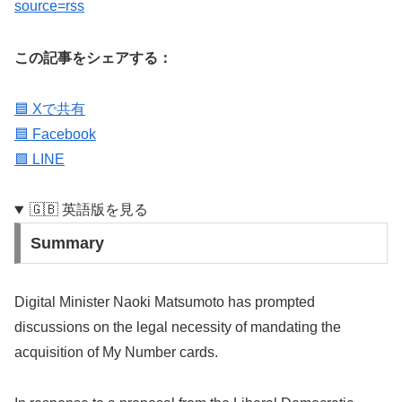
source=rss
この記事をシェアする：
🟦 Xで共有
🟦 Facebook
🟩 LINE
🇬🇧 英語版を見る
Summary
Digital Minister Naoki Matsumoto has prompted
discussions on the legal necessity of mandating the
acquisition of My Number cards.