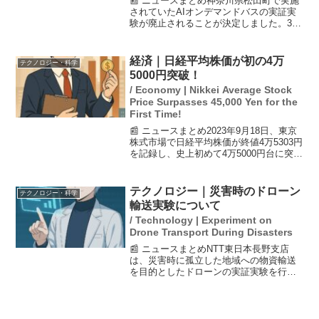
📰 ニュースまとめ神奈川県松田町で実施
されていたAIオンデマンドバスの実証実
験が廃止されることが決定しました。3年
間で約1億1100万円の公費が投入されまし
たが、委託先の運営が赤字を膨らませ、
再委託先への未払い金が約8000万円に達
経済｜日経平均株価が初の4万
テクノロジー・科学
したため...
5000円突破！
/ Economy | Nikkei Average Stock
Price Surpasses 45,000 Yen for the
First Time!
📰 ニュースまとめ2023年9月18日、東京
株式市場で日経平均株価が終値4万5303円
を記録し、史上初めて4万5000円台に突入
しました。米国の利下げが好感され、特
に半導体株が中心となって株価が上昇し
ました。この歴史的な高値更新が今後の
テクノロジー｜災害時のドローン
テクノロジー・科学
市場...
輸送実験について
/ Technology | Experiment on
Drone Transport During Disasters
📰 ニュースまとめNTT東日本長野支店
は、災害時に孤立した地域への物資輸送
を目的としたドローンの実証実験を行い
ました。実験は長野県松本市の美ケ原高
原で行われ、約8キロの距離を高低差約
1200メートルで飛行しました。ドローン
には約20キログラ...