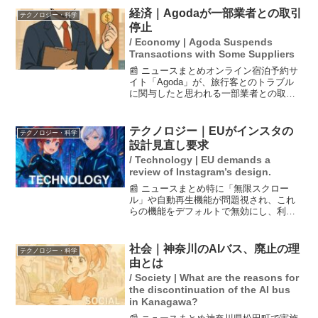
対して、自動再生や無限スクロール機能
経済｜Agodaが一部業者との取引
テクノロジー・科学
をデフォルトで無...
停止
/ Economy | Agoda Suspends
Transactions with Some Suppliers
📰 ニュースまとめオンライン宿泊予約サ
イト「Agoda」が、旅行客とのトラブル
に関与したと思われる一部業者との取引
を停止したことが明らかになりました。
理由は、予約した部屋が確保されていな
いという問題が発生していたためです。
テクノロジー｜EUがインスタの
テクノロジー・科学
アゴダは新たに人工...
設計見直し要求
/ Technology | EU demands a
review of Instagram’s design.
📰 ニュースまとめ特に「無限スクロー
ル」や自動再生機能が問題視され、これ
らの機能をデフォルトで無効にし、利用
休止の仕組みを導入するよう求めていま
す。欧州連合（EU）の欧州委員会は、
SNSのインスタグラムがユーザーを中毒
社会｜神奈川のAIバス、廃止の理
テクノロジー・科学
させる設計をしていると...
由とは
/ Society | What are the reasons for
the discontinuation of the AI bus
in Kanagawa?