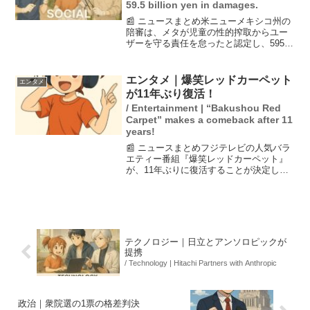
59.5 billion yen in damages.
📰 ニュースまとめ米ニューメキシコ州の
陪審は、メタが児童の性的搾取からユー
ザーを守る責任を怠ったと認定し、595億
円の賠償金を命じました。訴訟では、メ
タがプラットフォームの危険性を警告せ
ず、特に無限スクロールやプッシュ通知
エンタメ｜爆笑レッドカーペット
エンタメ
がもたらす中毒性が...
が11年ぶり復活！
/ Entertainment | “Bakushou Red
Carpet” makes a comeback after 11
years!
📰 ニュースまとめフジテレビの人気バラ
エティー番組『爆笑レッドカーペット』
が、11年ぶりに復活することが決定しま
した。放送日は8月11日午後6時30分で、
懐かしの常連芸人に加え、新世代の芸人
たちも登場し、ショートネタを披露しま
す。総合演出の...
テクノロジー｜日立とアンソロピックが
提携
/ Technology | Hitachi Partners with Anthropic
政治｜衆院選の1票の格差判決