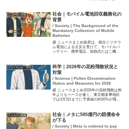
を「40歳おばさん」と自虐的に紹介しな
がらも、人気曲『LOVEマシーン』など計
5曲を披露しました。彼女のパ...
社会｜モバイル電池回収義務化の
ニュース・社会
背景
/ Society | The Background of the
Mandatory Collection of Mobile
Batteries
📰 ニュースまとめ政府は、相次ぐリチウ
ム電池による火災を受けて、モバイルバ
ッテリー、携帯電話、加熱式たばこ機器
のリサイクル回収を義務化する方針を決
定しました。これにより、これらの製品
は普通ゴミとして廃棄できず、店舗や自
科学｜2026年の花粉飛散状況と
テクノロジー・科学
治体での回収に協力が必...
対策
/ Science | Pollen Dissemination
Status and Measures for 2026
📰 ニュースまとめ2026年の花粉飛散は例
年よりもペースが速く、東京都多摩地区
では3月3日までに予測値の約50%が飛散
しています。具体的には、合計飛散量は
約32500個/㎝2で、昨年同時期の約3270
個/㎝2と比べて約10倍となっていま
社会｜メタに595億円の賠償命令
ニュース・社会
す。...
が下る
/ Society | Meta is ordered to pay