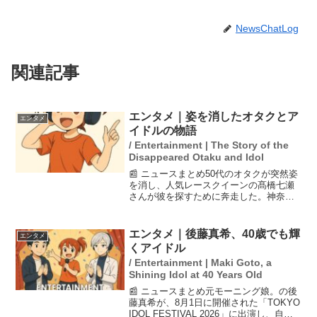
NewsChatLog
関連記事
エンタメ｜姿を消したオタクとア
エンタメ
イドルの物語
/ Entertainment | The Story of the
Disappeared Otaku and Idol
📰 ニュースまとめ50代のオタクが突然姿
を消し、人気レースクイーンの髙橋七瀬
さんが彼を探すために奔走した。神奈川
のアパートや新宿の病院、警察にまで足
を運び、彼の行方を追った。髙橋さんは
「推し友」としての絆を強調し、オタク
エンタメ｜後藤真希、40歳でも輝
エンタメ
文化の深さを見つめ直...
くアイドル
/ Entertainment | Maki Goto, a
Shining Idol at 40 Years Old
📰 ニュースまとめ元モーニング娘。の後
藤真希が、8月1日に開催された「TOKYO
IDOL FESTIVAL 2026」に出演し、自ら