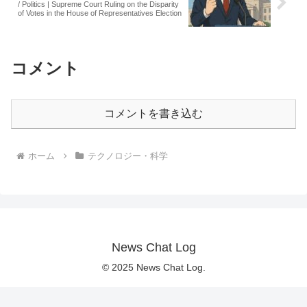
/ Politics | Supreme Court Ruling on the Disparity
of Votes in the House of Representatives Election
コメント
コメントを書き込む
ホーム
テクノロジー・科学
News Chat Log
© 2025 News Chat Log.