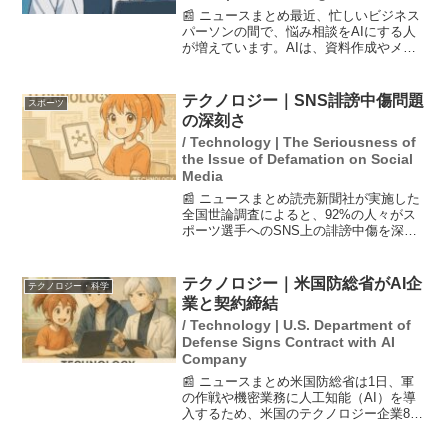
📰 ニュースまとめ最近、忙しいビジネス
パーソンの間で、悩み相談をAIにする人
が増えています。AIは、資料作成やメー
ルの作成などの業務を手伝うだけでな
く、気軽に悩みを話せる存在としても評
価されています。しかし、専門家はAIに
テクノロジー｜SNS誹謗中傷問題
スポーツ
頼りすぎることのリ...
の深刻さ
/ Technology | The Seriousness of
the Issue of Defamation on Social
Media
📰 ニュースまとめ読売新聞社が実施した
全国世論調査によると、92%の人々がス
ポーツ選手へのSNS上の誹謗中傷を深刻
な問題だと感じていることが明らかにな
った。調査は3月24日から4月30日まで行
われ、3000人の全国有権者が対象。さら
テクノロジー｜米国防総省がAI企
テクノロジー・科学
に、52...
業と契約締結
/ Technology | U.S. Department of
Defense Signs Contract with AI
Company
📰 ニュースまとめ米国防総省は1日、軍
の作戦や機密業務に人工知能（AI）を導
入するため、米国のテクノロジー企業8社
と契約を結んだと発表しました。この契
約は、国防総省がAIの導入を急いでいる