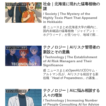
社会｜北海道に現れた猛毒植物の
テクノロジー・科学
謎
/ Society | The Mystery of the
Highly Toxic Plant That Appeared
in Hokkaido
📰 ニュースまとめ北海道大学の構内に、
国内未確認の猛毒植物「ジャイアント・
ホグウィード」が見つかり、地域で困惑
が広がっています。この植物は、触れる
ことで皮膚炎などの激しい炎症を引き起
こす毒性を持っており、特に太陽光に当
テクノロジー｜AIリスク管理者の
テクノロジー・科学
たるとその症状が悪化す...
新設とその意義
/ Technology | The Establishment
of AI Risk Managers and Their
Significance
📰 ニュースまとめOpenAIのCEOサム・
アルトマン氏が、AIリスクを統括する新
役職「Head of Preparedness」の募集を
発表しました。この役職は、AIによるサ
イバー攻撃や生物学的リスク、精神健康
への影響を監視・緩和する責任...
テクノロジー｜AIに悩み相談する
テクノロジー・科学
人々の増加
/ Technology | Increasing Number
of People Consulting AI for Advice