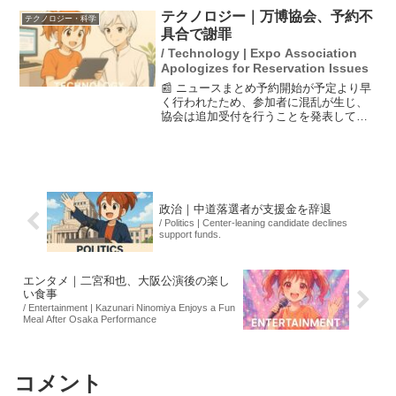
ことを示しており、各企業との連携が進
テクノロジー｜万博協会、予約不
テクノロジー・科学
められています。...
具合で謝罪
/ Technology | Expo Association
Apologizes for Reservation Issues
📰 ニュースまとめ予約開始が予定より早
く行われたため、参加者に混乱が生じ、
協会は追加受付を行うことを発表してい
ます。2025年大阪・関西万博の実施予定
イベント『昭和平成令和 みんなが踊りた
い大ヒット曲！国民投票ベスト30』にお
いて、予約シス...
政治｜中道落選者が支援金を辞退
/ Politics | Center-leaning candidate declines
support funds.
エンタメ｜二宮和也、大阪公演後の楽し
い食事
/ Entertainment | Kazunari Ninomiya Enjoys a Fun
Meal After Osaka Performance
コメント