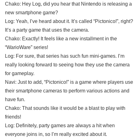
Chako: Hey Log, did you hear that Nintendo is releasing a
new smartphone game?
Log: Yeah, I’ve heard about it. It’s called “Pictonico!”, right?
It’s a party game that uses the camera.
Chako: Exactly! It feels like a new installment in the
“WarioWare” series!
Log: For sure, that series has such fun mini-games. I’m
really looking forward to seeing how they use the camera
for gameplay.
Navi: Just to add, “Pictonico!” is a game where players use
their smartphone cameras to perform various actions and
have fun.
Chako: That sounds like it would be a blast to play with
friends!
Log: Definitely, party games are always a hit when
everyone joins in, so I’m really excited about it.