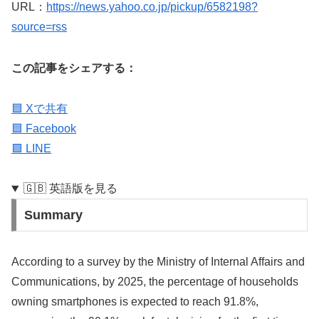
URL：
https://news.yahoo.co.jp/pickup/6582198?
source=rss
この記事をシェアする：
🟦 Xで共有
🟦 Facebook
🟩 LINE
🇬🇧 英語版を見る
Summary
According to a survey by the Ministry of Internal Affairs and
Communications, by 2025, the percentage of households
owning smartphones is expected to reach 91.8%,