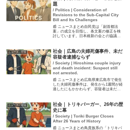
ことで対人関係を改善す...
題
/ Politics | Consideration of
Revisions to the Sub-Capital City
Bill and Its Challenges
📰 ニュースまとめ自民党は「副首都法
案」の成立を目指し、条文案の修正を検
討しています。日本維新の会との協議を
進める方針ですが、維新側は修正に難色
を示しており、実現が見通せない状況で
す。両党は22日に党首会談を行う予定
社会｜広島の夫婦死傷事件、未だ
ニュース・社会
で、今後の動向が注目され...
容疑者逮捕ならず
/ Society | Hiroshima couple injury
and death incident: Suspect still
not arrested.
📰 ニュースまとめ広島県東広島市で発生
した夫婦死傷事件は、発生から1週間が経
過したにもかかわらず、容疑者は未だ逮
捕されていない。警察は捜査本部を設置
し、現場検証を続けているが、近隣住民
からは不安の声が上がっている。事件の
社会｜トリキバーガー、26年の歴
ニュース・社会
詳細では、夫婦が刃物...
史に幕
/ Society | Toriki Burger Closes
After 26 Years of History
📰 ニュースまとめ鳥貴族系の「トリキバ