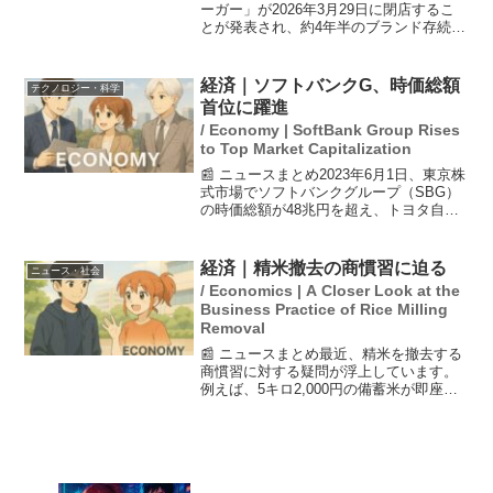
ーガー」が2026年3月29日に閉店するこ
とが発表され、約4年半のブランド存続に
終止符を打つ。焼鳥屋チェーン「鳥貴
族」を展開するエターナルホスピタリテ
ィグループが運営していた唯一の店舗
経済｜ソフトバンクG、時価総額
テクノロジー・科学
で、公式Xアカウン...
首位に躍進
/ Economy | SoftBank Group Rises
to Top Market Capitalization
📰 ニュースまとめ2023年6月1日、東京株
式市場でソフトバンクグループ（SBG）
の時価総額が48兆円を超え、トヨタ自動
車を抜いて国内企業で首位となりまし
た。この変化は、SBGが人工知能（AI）
関連事業への積極的な投資を行った結果
経済｜精米撤去の商慣習に迫る
ニュース・社会
であり、2...
/ Economics | A Closer Look at the
Business Practice of Rice Milling
Removal
📰 ニュースまとめ最近、精米を撤去する
商慣習に対する疑問が浮上しています。
例えば、5キロ2,000円の備蓄米が即座に
売り切れる一方で、精米後は約1ヶ月で商
品棚から撤去されることが多いです。精
米の賞味期限は温度によって異なり、一
般的には2ヶ月...