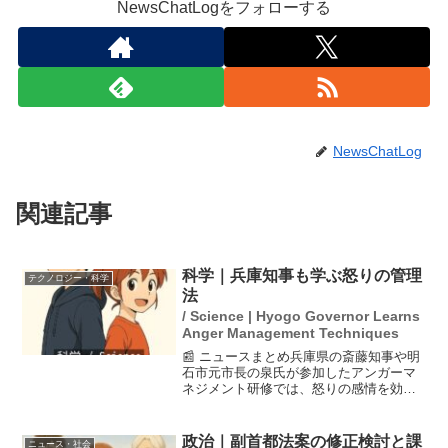
NewsChatLogをフォローする
NewsChatLog
関連記事
科学｜兵庫知事も学ぶ怒りの管理
テクノロジー・科学
法
/ Science | Hyogo Governor Learns
Anger Management Techniques
📰 ニュースまとめ兵庫県の斎藤知事や明
石市元市長の泉氏が参加したアンガーマ
ネジメント研修では、怒りの感情を効果
的にコントロールする方法が学ばれまし
た。この研修は、パワハラの背景に潜む
怒りの感情に着目し、怒りを適切に扱う
政治｜副首都法案の修正検討と課
ニュース・社会