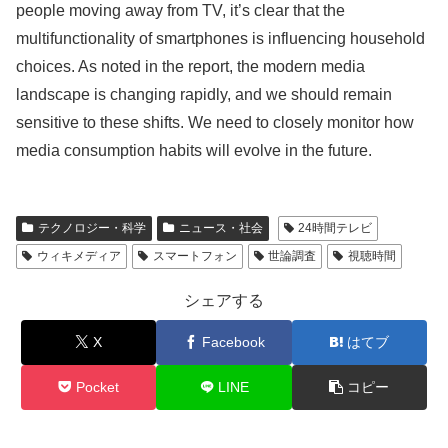
people moving away from TV, it’s clear that the
multifunctionality of smartphones is influencing household
choices. As noted in the report, the modern media
landscape is changing rapidly, and we should remain
sensitive to these shifts. We need to closely monitor how
media consumption habits will evolve in the future.
テクノロジー・科学
ニュース・社会
24時間テレビ
ウィキメディア
スマートフォン
世論調査
視聴時間
シェアする
X
Facebook
はてブ
Pocket
LINE
コピー