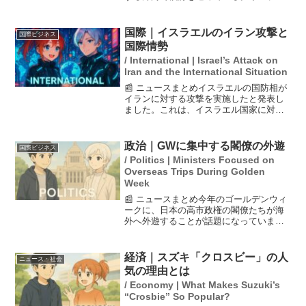
バードでの米副大統領とイラン代表の協
議は打開には至らなかったが、再び協議
が始まったとの報道もある。一方、米軍
国際｜イスラエルのイラン攻撃と
国際ビジネス
はホルムズ海峡の封鎖を...
国際情勢
/ International | Israel’s Attack on
Iran and the International Situation
📰 ニュースまとめイスラエルの国防相が
イランに対する攻撃を実施したと発表し
ました。これは、イスラエル国家に対す
る脅威を排除するための予防的な措置で
あり、米国もその行動に関与していると
の報道があります。イラン国営メディア
政治｜GWに集中する閣僚の外遊
国際ビジネス
は、テヘランでの爆発を...
/ Politics | Ministers Focused on
Overseas Trips During Golden
Week
📰 ニュースまとめ今年のゴールデンウィ
ークに、日本の高市政権の閣僚たちが海
外へ外遊することが話題になっていま
す。外遊に出る閣僚は高市早苗総理を含
む11人で、訪問先はそれぞれ1カ国から最
大4カ国に及びます。外遊の目的には医療
経済｜スズキ「クロスビー」の人
ニュース・社会
物資の安定供給やベ...
気の理由とは
/ Economy | What Makes Suzuki’s
“Crosbie” So Popular?