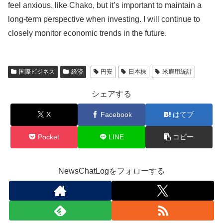
feel anxious, like Chako, but it’s important to maintain a
long-term perspective when investing. I will continue to
closely monitor economic trends in the future.
国際ビジネス
経済
円安
日本株
米雇用統計
シェアする
X
Facebook
はてブ
Pocket
LINE
コピー
NewsChatLogをフォローする