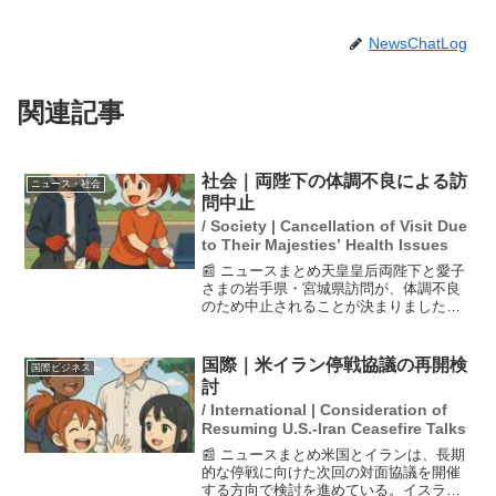
NewsChatLog
関連記事
社会｜両陛下の体調不良による訪
ニュース・社会
問中止
/ Society | Cancellation of Visit Due
to Their Majesties’ Health Issues
📰 ニュースまとめ天皇皇后両陛下と愛子
さまの岩手県・宮城県訪問が、体調不良
のため中止されることが決まりました。
訪問は、東日本大震災から15年の節目に
あたる25日から予定されていましたが、
両陛下は風邪の症状を呈しており、日程
国際｜米イラン停戦協議の再開検
国際ビジネス
の再調整が必要とな...
討
/ International | Consideration of
Resuming U.S.-Iran Ceasefire Talks
📰 ニュースまとめ米国とイランは、長期
的な停戦に向けた次回の対面協議を開催
する方向で検討を進めている。イスラマ