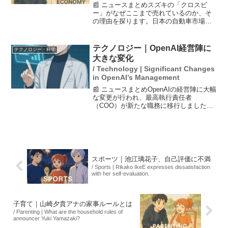
📰 ニュースまとめスズキの「クロスビ
ー」がなぜここまで売れているのか、そ
の理由を探ります。日本の自動車市場で
は、軽自動車が主流の中、ライトミニバ
ンやコンパクトSUVの需要も高まってい
ます。「クロスビー」はその中で特に注
テクノロジー｜OpenAI経営陣に
テクノロジー・科学
目されており、開発者が...
大きな変化
/ Technology | Significant Changes
in OpenAI’s Management
📰 ニュースまとめOpenAIの経営陣に大幅
な変更が行われ、最高執行責任者
（COO）が新たな職務に移行しました。
また、健康上の理由で2人の幹部が休職す
ることも発表されました。これは、年内
に予定されている株式上場に向けた動き
の一環とみられてい...
スポーツ｜池江璃花子、自己評価に不満
/ Sports | Rikako IkeE expresses dissatisfaction
with her self-evaluation.
子育て｜山崎夕貴アナの家事ルールとは
/ Parenting | What are the household rules of
announcer Yuki Yamazaki?