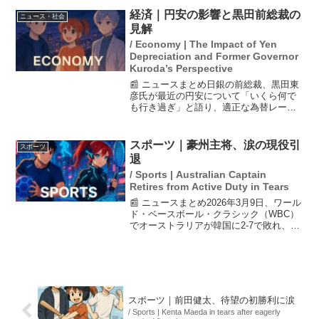
界各地で気温が平年を上回り、異常気象
経済｜円安の影響と黒田前総裁の
ニュース・社会
のリスクが高まるため、各...
見解
/ Economy | The Impact of Yen
Depreciation and Former Governor
Kuroda’s Perspective
📰 ニュースまとめ日銀の前総裁、黒田東
彦氏が最近の円安について「いくら何で
も行き過ぎ」と語り、適正な為替レート
は1ドル＝130円程度であると述べまし
た。彼は日本経済の現状を「賃金と物価
がともに上昇する好循環がビルトインさ
スポーツ｜豪州主将、涙の現役引
スポーツ
れている段階」とし、...
退
/ Sports | Australian Captain
Retires from Active Duty in Tears
📰 ニュースまとめ2026年3月9日、ワール
ド・ベースボール・クラシック（WBC）
でオーストラリアが韓国に2-7で敗れ、1
次ラウンドでの敗退が決定した。オース
トラリア主将は試合後、ベンチから動け
ず、感情を抑えきれない様子だった。娘
のフローレ...
スポーツ｜前田健太、待望の初勝利に涙
/ Sports | Kenta Maeda in tears after eagerly