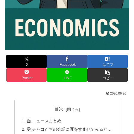
X
Facebook
はてブ
Pocket
LINE
コピー
2026.06.26
目次
📰 ニュースまとめ
💬 チャコたちの会話に耳をすませてみると…