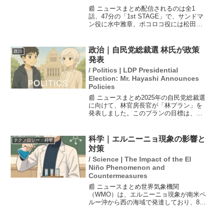
📰 ニュースまとめ配信されるのは全1
話、47分の「1st STAGE」で、サンドマ
ン役に水中雅章、ポコロコ役には松田健
一郎が起用されています。荒木飛呂彦の
人気マンガ「ジョジョの奇妙な冒険」シ
リーズの第7部「スティール・ボール・ラ
政治｜自民党総裁選 林氏が政策
政治
ン」が、20...
発表
/ Politics | LDP Presidential
Election: Mr. Hayashi Announces
Policies
📰 ニュースまとめ2025年の自民党総裁選
に向けて、林官房長官が「林プラン」を
発表しました。このプランの目標は、実
質賃金を1%程度上昇させることです。林
氏は、岸田・石破政権の流れを継承しつ
つ新しい政策を提案する意向を示してい
科学｜エルニーニョ現象の影響と
テクノロジー・科学
ます。また、世論...
対策
/ Science | The Impact of the El
Niño Phenomenon and
Countermeasures
📰 ニュースまとめ世界気象機関
（WMO）は、エルニーニョ現象が南米ペ
ルー沖から西の海域で発達しており、8月
から10月にかけてさらに強まるとの見通
しを発表しました。この現象により、世