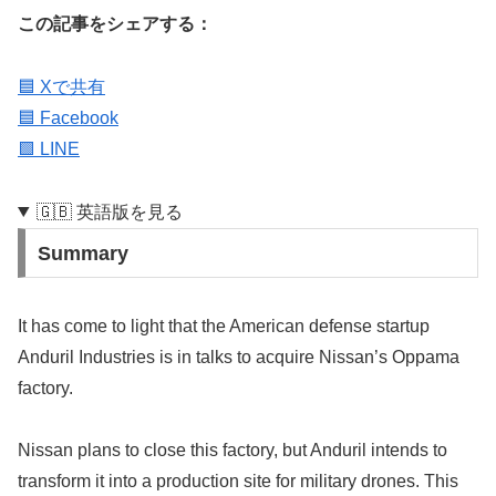
この記事をシェアする：
🟦 Xで共有
🟦 Facebook
🟩 LINE
🇬🇧 英語版を見る
Summary
It has come to light that the American defense startup
Anduril Industries is in talks to acquire Nissan’s Oppama
factory.
Nissan plans to close this factory, but Anduril intends to
transform it into a production site for military drones. This