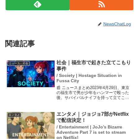
NewsChatLog
関連記事
社会｜福生市で起きた立てこもり
ニュース・社会
事件
/ Society | Hostage Situation in
Fussa City
📰 ニュースまとめ2023年4月29日、東京
の福生市で男が少年をハンマーで殴った
後、サバイバルナイフを持って立てこも
る事件が発生しました。この事件によ
り、7人以上がけがをしました。警察が現
場に駆けつけ、状況を収拾するための対
エンタメ｜ジョジョ7部がNetflix
エンタメ
応を行っています...
で配信決定！
/ Entertainment | JoJo’s Bizarre
Adventure Part 7 is set to stream
on Netflix!