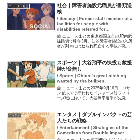
の事件は、近隣住民にも大きな衝撃を与
社会｜障害者施設元職員が書類送
ニュース・社会
えており、家族の...
検
/ Society | Former staff member of a
facilities for people with
disabilities referred for
prosecution.
📰 ニュースまとめ東京都国立市のJR南武
線踏切で昨年3月、知的障害者施設の入所
者が列車にはねられ死亡する事故が発生
しました。警視庁は、必要な見守りを怠
ったとして、施設を運営する社会福祉法
人「滝乃川学園」の元職員を業務上過失
スポーツ｜大谷翔平の快投も救援
スポーツ
致死容疑で書類送検...
陣が台無し
/ Sports | Ohtani’s great pitching
wasted by the bullpen
📰 ニュースまとめ2025年9月16日、ロサ
ンゼルスで行われたドジャース対フィリ
ーズ戦において、大谷翔平選手が先発投
手として5回無安打無失点の素晴らしい投
球を見せた。しかし、試合は救援陣の失
態により逆転負けとなり、監督のロバー
エンタメ｜ダブルインパクトの芸
エンタメ
ツは救援陣の不...
人たちの戦略
/ Entertainment | Strategies of the
Comedians from Double Impact
📰 ニュースまとめ初開催の『ダブルイン