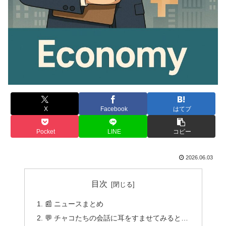
X
Facebook
はてブ
Pocket
LINE
コピー
2026.06.03
目次
📰 ニュースまとめ
💬 チャコたちの会話に耳をすませてみると…