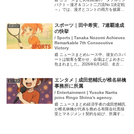
パクト～漫才＆コント二刀流No.1決定戦
～』では、漫才とコントの両方を披露す
る形式で競われる。ファイナリストは7組
で、彼らは勝負のポイントとしてネタの
披露順や漫才とコントの相性を挙げてい
スポーツ｜田中希実、7連覇達成
スポーツ
る。特に、コント...
の快挙
/ Sports | Tanaka Nozomi Achieves
Remarkable 7th Consecutive
Victory
📰 ニュースまとめレース中、彼女のスパ
ートは観客を驚かせ、会場はどよめきに
包まれました。2026年6月14日、名古屋
市のパロマ瑞穂スタジアムで行われた陸
上・日本選手権の女子1500メートル決勝
で、田中希実選手が4分11秒80のタイムで
エンタメ｜成田悠輔氏が椎名林檎
エンタメ
優勝し...
事務所に所属
/ Entertainment | Yusuke Narita
joins Ringo Shiina’s agency.
📰 ニュースまとめ経済学者の成田悠輔氏
が椎名林檎が代表を務める有限会社黒猫
堂とマネジメント契約を結び、所属する
ことが発表されました。成田氏はこれま
で多くのテレビ番組に出演し、独自の視
点を提供してきましたが、芸能事務所に
所属するのは初めてです...