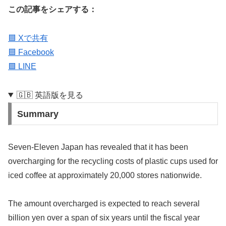
この記事をシェアする：
🟦 Xで共有
🟦 Facebook
🟩 LINE
🇬🇧 英語版を見る
Summary
Seven-Eleven Japan has revealed that it has been
overcharging for the recycling costs of plastic cups used for
iced coffee at approximately 20,000 stores nationwide.
The amount overcharged is expected to reach several
billion yen over a span of six years until the fiscal year