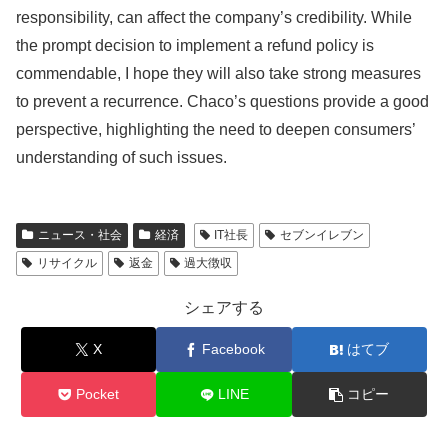
responsibility, can affect the company’s credibility. While
the prompt decision to implement a refund policy is
commendable, I hope they will also take strong measures
to prevent a recurrence. Chaco’s questions provide a good
perspective, highlighting the need to deepen consumers’
understanding of such issues.
ニュース・社会
経済
IT社長
セブンイレブン
リサイクル
返金
過大徴収
シェアする
X
Facebook
はてブ
Pocket
LINE
コピー