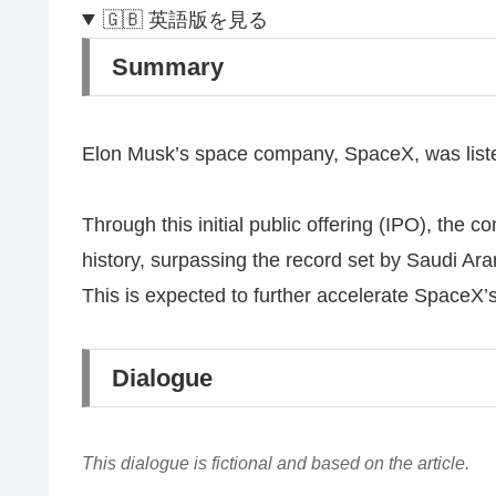
🇬🇧 英語版を見る
Summary
Elon Musk’s space company, SpaceX, was list
Through this initial public offering (IPO), the c
history, surpassing the record set by Saudi Ara
This is expected to further accelerate SpaceX’
Dialogue
This dialogue is fictional and based on the article.