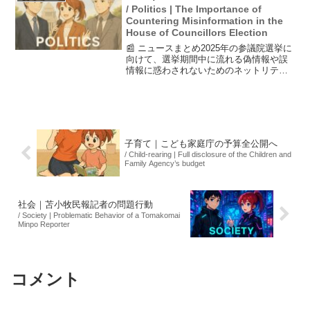
していなかった...
/ Politics | The Importance of
Countering Misinformation in the
House of Councillors Election
📰 ニュースまとめ2025年の参議院選挙に
向けて、選挙期間中に流れる偽情報や誤
情報に惑わされないためのネットリテラ
シーが求められています。特に、複数の
情報源を確認し、信頼できるソースを重
視することが重要です。また、期日前投
票が過去最多の21...
子育て｜こども家庭庁の予算全公開へ
/ Child-rearing | Full disclosure of the Children and
Family Agency’s budget
社会｜苫小牧民報記者の問題行動
/ Society | Problematic Behavior of a Tomakomai
Minpo Reporter
コメント