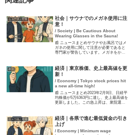
社会｜サウナでのメガネ使用に注
ニュース・社会
意！
/ Society | Be Cautious About
Wearing Glasses in the Sauna!
📰 ニュースまとめサウナやお風呂ではメ
ガネの使用に関して注意が必要であると
専門家が警告しています。メガネをかけ
たままサウナに入ると、高温によりレン
ズにダメージが生じる可能性が高く、場
合によってはレンズの交換が必要になる
経済｜東京株価、史上最高値を更
政治
こともあります。さらに...
新！
/ Economy | Tokyo stock prices hit
a new all-time high!
📰 ニュースまとめ2023年2月9日、日経平
均株価が5万6363円に達し、史上最高値を
更新しました。この急上昇は、衆院選で
自民党が圧勝したことが大きな要因とさ
れています。一時は3000円を超える上昇
幅を記録し、多くの投資家の期待が高ま
経済｜各県で進む最低賃金の引き
ニュース・社会
ってい...
上げ
/ Economy | Minimum wage