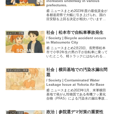
increases underway in various
prefectures.
📰 ニュースまとめ2023年度の最低賃金が
各都道府県で大幅に引き上げられ、国の
目安額を上回る決定が相次いでいます。
これは賃上げの流れを受けたもので、来
年の春闘に向けた期待が高まっていま
す。しかし、地方経済への影響を懸念す
社会｜松本市で自転車事故発生
ニュース・社会
る声もあり、賃上げの...
/ Society | Bicycle accident occurs
in Matsumoto City
📰 ニュースまとめ2月23日、長野県松本
市で小学2年生の男の子が自転車に乗って
いたところ、軽トラックにはねられる事
故が発生しました。男の子は意識不明の
重体で、ドクターヘリで病院に搬送され
ました。この事故を受けて、交通安全の
社会｜横田基地での汚染水漏出問
テクノロジー・科学
重要性やドライバー...
題
/ Society | Contaminated Water
Leakage Issue at Yokota Air Base
📰 ニュースまとめ2023年1月、米軍横田
基地で発がん性物質である有機フッ素化
合物（PFAS）による汚染水の漏出事故が
発生したことが、米国防総省の報告書に
よって明らかになった。報告書では、米
軍が廃棄物としての汚染水を適切に管理
政治｜参院選デマ対策の重要性
ニュース・社会