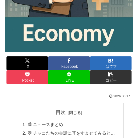
X
Facebook
はてブ
Pocket
LINE
コピー
2026.06.17
目次
📰 ニュースまとめ
💬 チャコたちの会話に耳をすませてみると…