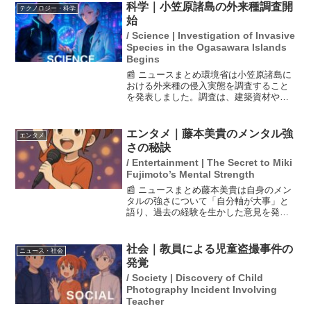
者が亡くなると解約手続きが複雑で、必
科学｜小笠原諸島の外来種調査開
テクノロジー・科学
要な書類や手続きの煩雑...
始
/ Science | Investigation of Invasive
Species in the Ogasawara Islands
Begins
📰 ニュースまとめ環境省は小笠原諸島に
おける外来種の侵入実態を調査すること
を発表しました。調査は、建築資材や農
業用土などに潜む外来種の量や侵入ルー
トを特定し、固有の生態系を保護するた
めの規制の必要性とその効果を判断する
エンタメ｜藤本美貴のメンタル強
エンタメ
ことを目的としています...
さの秘訣
/ Entertainment | The Secret to Miki
Fujimoto’s Mental Strength
📰 ニュースまとめ藤本美貴は自身のメン
タルの強さについて「自分軸が大事」と
語り、過去の経験を生かした意見を発信
する「令和のご意見番」としての活動が
注目を集めている。彼女の配信活動は7年
前から始まり、アイドルやママタレント
社会｜教員による児童盗撮事件の
ニュース・社会
としての経歴を活かし...
発覚
/ Society | Discovery of Child
Photography Incident Involving
Teacher