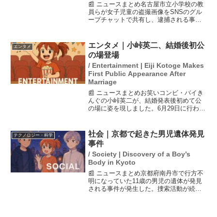
📰 ニュースまとめ名古屋市立小学校の教
員らが女子児童の盗撮画像をSNSのグル
ープチャットで共有し、逮捕される事件
が発生した。この件について、阿部俊子
文部科学相は閣議後の記者会見で「怒り
を覚える」と発言し、教師による児童生
エンタメ｜小峠英二、結婚後初公
エンタメ
徒への性暴力は許され...
の場登場
/ Entertainment | Eiji Kotoge Makes
First Public Appearance After
Marriage
📰 ニュースまとめお笑いコンビ・バイき
んぐの小峠英二が、結婚発表後初めて公
の場に姿を現しました。6月29日に行われ
た『映画クレヨンしんちゃん 超華麗！灼
熱のカスカベダンサーズ』の完成披露試
写会に出席し、会場では笑顔を見せまし
社会｜京都で起きた男児遺体発見
テクノロジー・科学
た。小峠は20日...
事件
/ Society | Discovery of a Boy’s
Body in Kyoto
📰 ニュースまとめ京都府南丹市で行方不
明になっていた11歳の男児の遺体が発見
される事件が発生した。捜索活動が続い
ていた約3週間の間に、男児やその家族に
関する不確かな情報がSNS上で広まり、
デマが広がる事態となった。このような