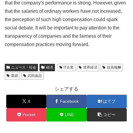
that the company’s performance is strong. However, given
that the salaries of ordinary workers have not increased,
the perception of such high compensation could spark
social debate. It will be important to pay attention to the
transparency of companies and the fairness of their
compensation practices moving forward.
ニュース・社会
経済
IT企業
世界経済
役員報酬
業績
武田薬品
シェアする
X
Facebook
はてブ
Pocket
LINE
コピー