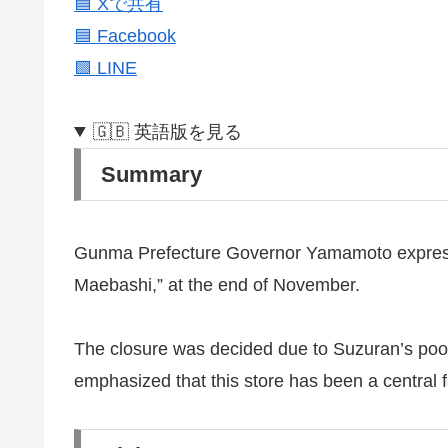
🟦 Xで共有
🟦 Facebook
🟩 LINE
🇬🇧 英語版を見る
Summary
Gunma Prefecture Governor Yamamoto expressed
Maebashi,” at the end of November.
The closure was decided due to Suzuran’s poor 
emphasized that this store has been a central 