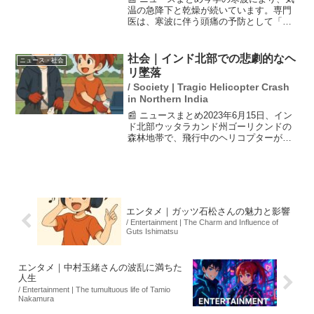
温の急降下と乾燥が続いています。専門
医は、寒波に伴う頭痛の予防として「耳
を温める」ことを推奨しています。ま
た、気象病に悩む人が増えており、体内
時計のズレも影響を与えるとのことで
社会｜インド北部での悲劇的なヘ
ニュース・社会
す。日常生活に支障をきたす...
リ墜落
/ Society | Tragic Helicopter Crash
in Northern India
📰 ニュースまとめ2023年6月15日、イン
ド北部ウッタラカンド州ゴーリクンドの
森林地帯で、飛行中のヘリコプターが墜
落し、幼い子どもを含む7人が亡くなりま
した。墜落の原因は悪天候による視界不
良とされています。この事故はヒンドゥ
ー教の聖地への...
エンタメ｜ガッツ石松さんの魅力と影響
/ Entertainment | The Charm and Influence of
Guts Ishimatsu
エンタメ｜中村玉緒さんの波乱に満ちた
人生
/ Entertainment | The tumultuous life of Tamio
Nakamura