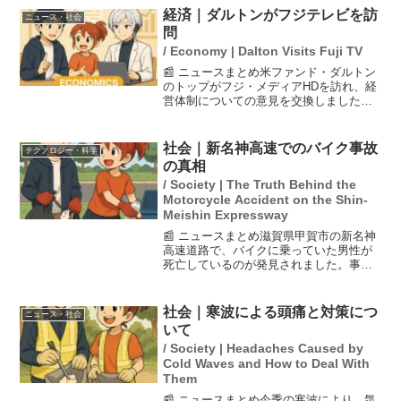
帯の設置を進める方針です。また、小泉
経済｜ダルトンがフジテレビを訪
ニュース・社会
防衛相は自衛隊による...
問
/ Economy | Dalton Visits Fuji TV
📰 ニュースまとめ米ファンド・ダルトン
のトップがフジ・メディアHDを訪れ、経
営体制についての意見を交換しました。
ダルトンはフジの大株主であり、取締役
提案に対して反対の意向を示しており、
これに対して「遺憾」とのコメントを発
社会｜新名神高速でのバイク事故
テクノロジー・科学
表しました。この訪問...
の真相
/ Society | The Truth Behind the
Motorcycle Accident on the Shin-
Meishin Expressway
📰 ニュースまとめ滋賀県甲賀市の新名神
高速道路で、バイクに乗っていた男性が
死亡しているのが発見されました。事故
の状況から、複数の車にひかれた可能性
があり、警察はひき逃げの疑いも視野に
入れて捜査を進めています。事故の詳細
社会｜寒波による頭痛と対策につ
ニュース・社会
はまだ不明ですが、運転...
いて
/ Society | Headaches Caused by
Cold Waves and How to Deal With
Them
📰 ニュースまとめ今季の寒波により、気