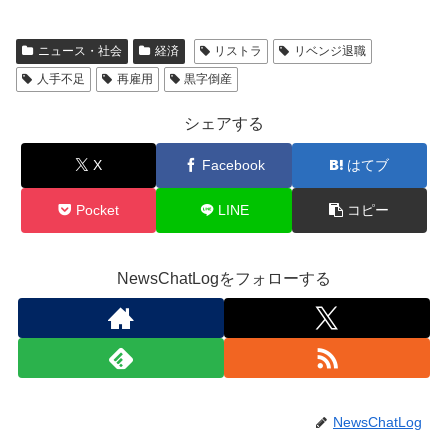
ニュース・社会
経済
リストラ
リベンジ退職
人手不足
再雇用
黒字倒産
シェアする
X
Facebook
はてブ
Pocket
LINE
コピー
NewsChatLogをフォローする
NewsChatLog