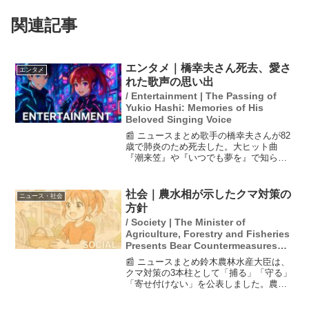
関連記事
エンタメ｜橋幸夫さん死去、愛さ
エンタメ
れた歌声の思い出
/ Entertainment | The Passing of
Yukio Hashi: Memories of His
Beloved Singing Voice
📰 ニュースまとめ歌手の橋幸夫さんが82
歳で肺炎のため死去した。大ヒット曲
『潮来笠』や『いつでも夢を』で知られ
る彼は、アイドル的な人気を博した御三
家の一人である。病床での最後の様子を
夢グループの石田社長が語り、無念の思
社会｜農水相が示したクマ対策の
ニュース・社会
いを表明した。通夜は9...
方針
/ Society | The Minister of
Agriculture, Forestry and Fisheries
Presents Bear Countermeasures
Policy
📰 ニュースまとめ鈴木農林水産大臣は、
クマ対策の3本柱として「捕る」「守る」
「寄せ付けない」を公表しました。農作
業中のクマとの遭遇への不安を受け、捕
獲活動の強化、侵入防止柵の整備、緩衝