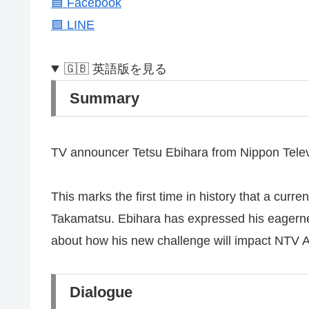
🟦 Facebook
🟩 LINE
🇬🇧 英語版を見る
Summary
TV announcer Tetsu Ebihara from Nippon Tele
This marks the first time in history that a curr
Takamatsu. Ebihara has expressed his eagerness
about how his new challenge will impact NTV
Dialogue