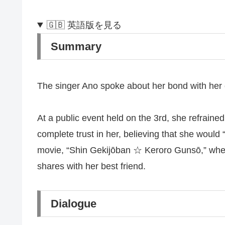
🇬🇧 英語版を見る
Summary
The singer Ano spoke about her bond with her 
At a public event held on the 3rd, she refraine
complete trust in her, believing that she would
movie, “Shin Gekijōban ☆ Keroro Gunsō,” where 
shares with her best friend.
Dialogue