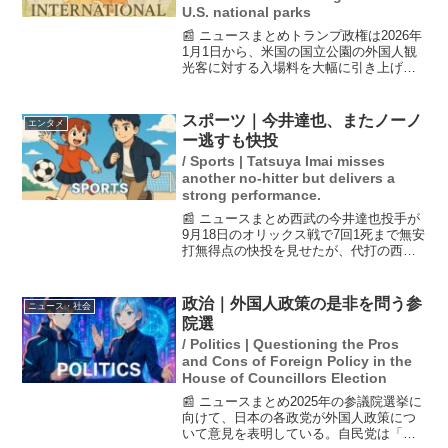
U.S. national parks
📰 ニュースまとめトランプ政権は2026年
1月1日から、米国の国立公園の外国人観
光客に対する入場料を大幅に引き上げる
と発表しました。非居住者の年間パス料
金は80ドルから250ドルに増加し、特に訪
問者が多い11の国立公園では、年間パス
スポーツ｜今井達也、またノーノ
エンタメ
を持たな...
ー逃すも快投
/ Sports | Tatsuya Imai misses
another no-hitter but delivers a
strong performance.
📰 ニュースまとめ西武の今井達也投手が
9月18日のオリックス戦で7回1死まで無安
打無得点の快投を見せたが、代打の西野
に中前打を許し、ノーヒットノーランを
逃した。今井は118球を投げ、無失点なが
ら5四死球を記録し、降板。その後、西武
政治｜外国人政策の是非を問う参
ニュース・社会
は炭谷銀仁...
院選
/ Politics | Questioning the Pros
and Cons of Foreign Policy in the
House of Councillors Election
📰 ニュースまとめ2025年の参議院選挙に
向けて、日本の各政党が外国人政策につ
いて意見を表明している。自民党は「違