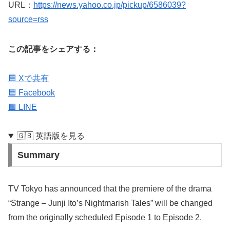
URL：
https://news.yahoo.co.jp/pickup/6586039?
source=rss
この記事をシェアする：
🟦 Xで共有
🟦 Facebook
🟩 LINE
🇬🇧 英語版を見る
Summary
TV Tokyo has announced that the premiere of the drama
“Strange – Junji Ito’s Nightmarish Tales” will be changed
from the originally scheduled Episode 1 to Episode 2.