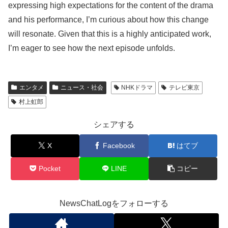
expressing high expectations for the content of the drama
and his performance, I’m curious about how this change
will resonate. Given that this is a highly anticipated work,
I’m eager to see how the next episode unfolds.
エンタメ
ニュース・社会
NHKドラマ
テレビ東京
村上虹郎
シェアする
X
Facebook
はてブ
Pocket
LINE
コピー
NewsChatLogをフォローする