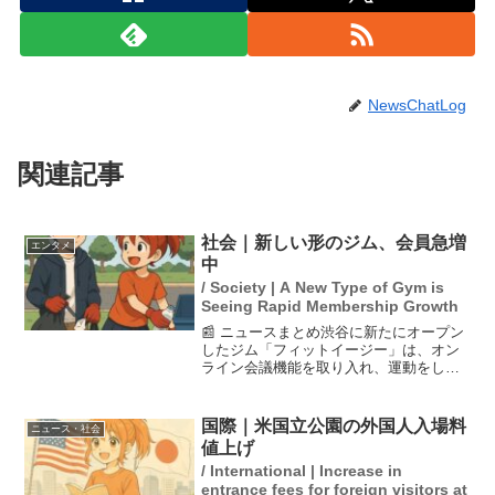
NewsChatLog
関連記事
社会｜新しい形のジム、会員急増
エンタメ
中
/ Society | A New Type of Gym is
Seeing Rapid Membership Growth
📰 ニュースまとめ渋谷に新たにオープン
したジム「フィットイージー」は、オン
ライン会議機能を取り入れ、運動をしな
い人も参加できるユニークな仕掛けで急
速に会員を増やしている。多様なフィッ
トネス形態が乱立する中で、単に「痩せ
国際｜米国立公園の外国人入場料
ニュース・社会
る」ことを目的とせず、...
値上げ
/ International | Increase in
entrance fees for foreign visitors at