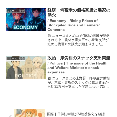
法ゼロ」を目指し、外国人による迷惑行
為や犯罪の問題を強調。一方、立憲民主
党は外国人受け入れの拡大を訴え、維新
経済｜備蓄米の価格高騰と農家の
ニュース・社会
の会は人口戦略の策...
懸念
/ Economy | Rising Prices of
Stockpiled Rice and Farmers’
Concerns
📰 ニュースまとめコメ価格の高騰が懸念
される中、農林水産大臣の小泉進次郎が
進める備蓄米の販売が始まりました。備
蓄米は5kgあたり約2000円で販売され、
新潟県の農家はコメ離れの抑制に期待を
寄せていますが、2025年産米の価格に影
政治｜厚労相のスナック支出問題
ニュース・社会
響が出るので...
/ Politics | The issue of the Health
and Welfare Minister’s snack
expenses
📰 ニュースまとめ上野賢一郎厚生労働相
が、東京・赤坂のスナックに政治資金か
ら約31万円を支出した問題について釈明
しました。上野厚労相は、これは「有識
者との意見交換の場」であったと説明
し、今後は批判を避けるために慎重に行
動する意向を示しました...
国際｜日韓防衛相がAI連携強化を確認