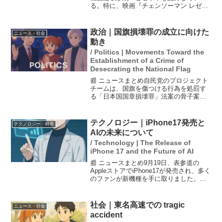
る。特に、映画『チェンソーマン レゼ
篇』の主題歌「IRIS OUT」は、国内外の
チャートで首位を獲得し、話題を呼んで
いる。また、映画『秒速5センチメート
政治｜国旗損壊罪の成立に向けた
ニュース・社会
ル』の主題歌「1...
動き
/ Politics | Movements Toward the
Establishment of a Crime of
Desecrating the National Flag
📰 ニュースまとめ自民党のプロジェクト
チームは、国旗を傷つける行為を処罰す
る「日本国国章損壊罪」法案の骨子案を
まとめ、今国会での成立を目指してい
る。高市早苗首相が推進するこの法案に
は、野党から慎重な意見も多く、特に参
テクノロジー｜iPhone17発売と
テクノロジー・科学
政党の協力が不可欠とされ...
AIの未来について
/ Technology | The Release of
iPhone 17 and the Future of AI
📰 ニュースまとめ9月19日、表参道の
AppleストアでiPhone17が発売され、多く
のファンが新機種を手に取りました。
Appleのボブ・ボーチャーズ副社長は、AI
の進化がもたらす影響について、非常に
良い影響があると語りました。新しいiP...
社会｜東名高速での tragic
ニュース・社会
accident