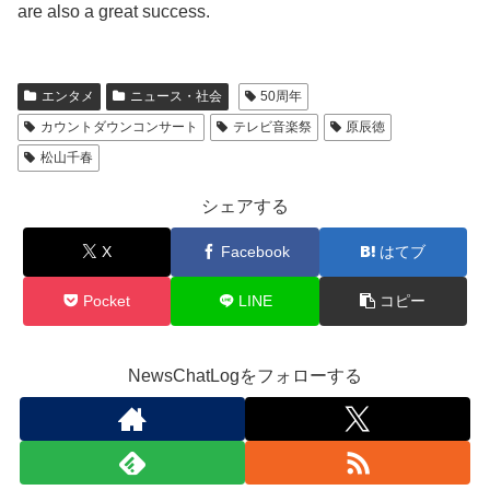
are also a great success.
エンタメ
ニュース・社会
50周年
カウントダウンコンサート
テレビ音楽祭
原辰徳
松山千春
シェアする
X
Facebook
はてブ
Pocket
LINE
コピー
NewsChatLogをフォローする