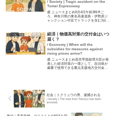
/ Society | Tragic accident on the
Tomei Expressway
📰 ニュースまとめ8月4日午前3時半ご
ろ、神奈川県の東名高速道路・伊勢原ジ
ャンクション付近でトラックを含む3台の
車が絡む事故が発生しました。この事故
により1名が死亡し、2名が軽傷を負いま
した。事故の原因や詳細はまだ明らかに
経済｜物価高対策の交付金はいつ
ニュース・社会
なっていませんが、...
届く？
/ Economy | When will the
subsidies for measures against
rising prices arrive?
📰 ニュースまとめ高市早苗総理大臣が発
表した経済対策の一環として、自治体が
裁量で使用できる重点支援地方交付金が
年内に支給される見込みです。しかし、
自治体からはその実施に関して厳しい意
見が寄せられています。特に、物価高騰
の影響を受けている市民...
社会｜トクリュウの男、逮捕される
/ Society | The man from Tokuryo has been
arrested.
政治｜高市首相、マスコミとの対話を回