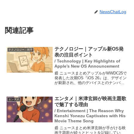
NewsChatLog
関連記事
テクノロジー｜アップル新OS発
テクノロジー・科学
表の注目ポイント
/ Technology | Key Highlights of
Apple’s New OS Announcement
📰 ニュースまとめアップルがWWDC25で
発表した次期OS『iOS 26』は、デザイン
が刷新され、他のデバイスとのナンバリ
ングを統一しました。主な新機能には、
知らない番号からの電話に自動応答する
機能や、保留中に通知が届く機能、画面
エンタメ｜米津玄師が映画主題歌
エンタメ
に表示され...
で魅了する理由
/ Entertainment | The Reason Why
Kenshi Yonezu Captivates with His
Movie Theme Song
📰 ニュースまとめ米津玄師が手がける映
画主題歌が続々とヒットを記録してい