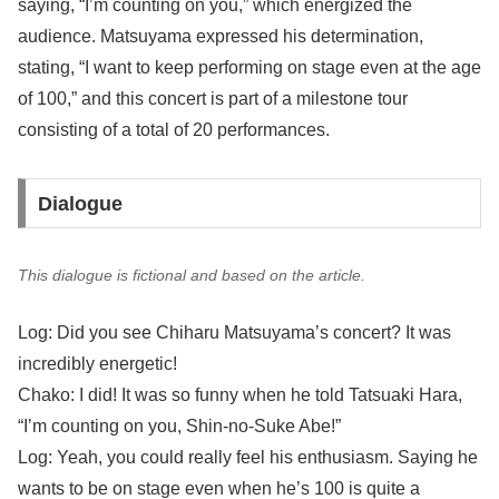
saying, “I’m counting on you,” which energized the
audience. Matsuyama expressed his determination,
stating, “I want to keep performing on stage even at the age
of 100,” and this concert is part of a milestone tour
consisting of a total of 20 performances.
Dialogue
This dialogue is fictional and based on the article.
Log: Did you see Chiharu Matsuyama’s concert? It was
incredibly energetic!
Chako: I did! It was so funny when he told Tatsuaki Hara,
“I’m counting on you, Shin-no-Suke Abe!”
Log: Yeah, you could really feel his enthusiasm. Saying he
wants to be on stage even when he’s 100 is quite a