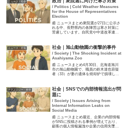
政治｜衆院選に向けた寒さ対策
ニュース・社会
ために訪れる観光客によ...
/ Politics | Cold Weather Measures
for the House of Representatives
Election
📰 ニュースまとめ衆院選が27日に公示さ
れる中、長野県内の各陣営は寒さ対策に
苦慮しています。自民党や中道改革連
合、日本維新の会などの候補者が活動を
本格化させる中、選挙カーの窓を開けな
い方針や、街頭演説の制限、個人演説会
社会｜旭山動物園の衝撃的事件
ニュース・社会
の増加など、冬の厳しい...
/ Society | The Shocking Incident at
Asahiyama Zoo
📰 ニュースまとめ4月30日、北海道旭川
市の旭山動物園で、職員の鈴木達也容疑
者（33）が妻の遺体を焼却炉で損壊した
疑いで逮捕されました。警察はこの事件
について、殺人容疑も視野に入れて捜査
を進めています。事件の背景や詳細はま
社会｜SNSでの内部情報流出が問
テクノロジー・科学
だ不明ですが、地域...
題に
/ Society | Issues Arising from
Internal Information Leaks on
Social Media
📰 ニュースまとめ最近、企業の内部情報
がSNSに投稿される事例が増えており、
顧客の個人情報漏洩や企業の信用失墜を