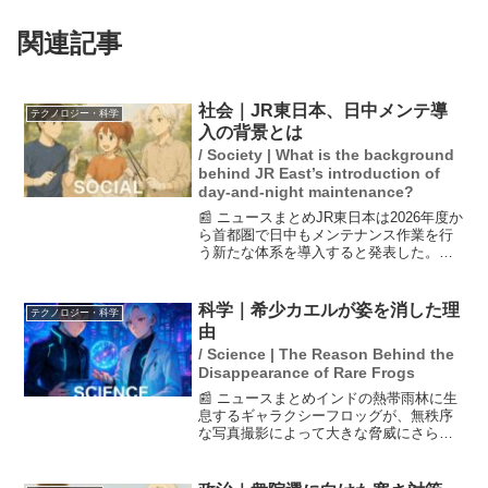
関連記事
社会｜JR東日本、日中メンテ導
テクノロジー・科学
入の背景とは
/ Society | What is the background
behind JR East’s introduction of
day-and-night maintenance?
📰 ニュースまとめJR東日本は2026年度か
ら首都圏で日中もメンテナンス作業を行
う新たな体系を導入すると発表した。こ
れは、メンテナンス作業の増加と人手不
足を背景に効率的で持続可能な作業体系
を目指す取り組みの一環である。京浜東
科学｜希少カエルが姿を消した理
テクノロジー・科学
北線では日中に工...
由
/ Science | The Reason Behind the
Disappearance of Rare Frogs
📰 ニュースまとめインドの熱帯雨林に生
息するギャラクシーフロッグが、無秩序
な写真撮影によって大きな脅威にさらさ
れ、群れが姿を消したと科学者たちが警
告しています。この美しいカエルはその
独特な模様で知られていますが、撮影の