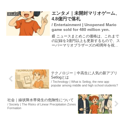
引き起こす問題が深刻化している。特
に、アプリ「BeReal」などでの投稿が目
立ち、社員が油断して情報を拡散するケ
エンタメ｜未開封マリオゲーム、
エンタメ
ースが多い。専門...
4.8億円で落札
/ Entertainment | Unopened Mario
game sold for 480 million yen.
📰 ニュースまとめこの価格は、これまで
の記録を1億円以上も更新するもので、ス
ーパーマリオブラザーズの40周年を祝う
ものとして注目されています。米国のオ
ークションハウス、ヘリテージ・オーク
ションズで行われたオークションで、未
開封の『スーパーマ...
テクノロジー｜中高生に人気の新アプリ
Setlogとは
/ Technology | What is Setlog, the new app
popular among middle and high school students?
社会｜線状降水帯発生の危険性について
/ Society | The Risks of Linear Precipitation Zones
Formation