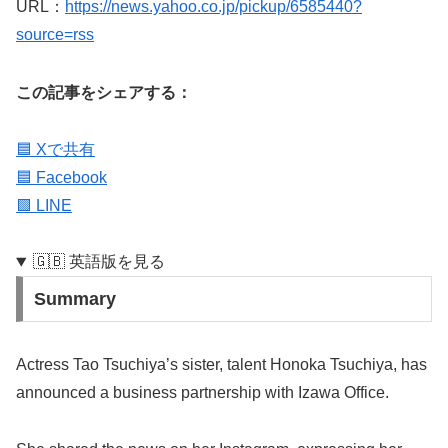
URL：
https://news.yahoo.co.jp/pickup/6585440?
source=rss
この記事をシェアする：
🟦 Xで共有
🟦 Facebook
🟩 LINE
🇬🇧 英語版を見る
Summary
Actress Tao Tsuchiya’s sister, talent Honoka Tsuchiya, has
announced a business partnership with Izawa Office.