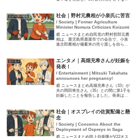
ました。原因は有毒植物のトリカブトを
山菜のニリンソウと誤って食べたことで
す。約4時間後に男性は死亡し、一緒に食
社会｜野村元農相が小泉氏に苦言
ニュース・社会
べた妻は無事に回復...
/ Society | Former Agriculture
Minister Nomura Criticizes Koizumi
📰 ニュースまとめ自民党の野村哲郎元農
相は、鹿児島県鹿屋市での会合で、小泉
進次郎農相が備蓄米の売り渡しを自ら決
定したことに対して苦言を呈した。野村
氏は、党内の了承手続きを経ずに発表し
たことを問題視し、「ルールを覚えても
エンタメ｜高畑充希さんが妊娠を
エンタメ
らわないといけない」と...
発表！
/ Entertainment | Mitsuki Takahata
announces her pregnancy!
📰 ニュースまとめ高畑充希さん（33）が
夫の岡田将生さん（35）との間に第1子を
妊娠したことを報告しました。発表は双
方の所属事務所を通じて行われ、出産は
冬頃を予定しています。高畑さんは「新
しい命を授かりました」とコメントし、
社会｜オスプレイの佐賀配備と懸
ニュース・社会
今後も温かい応援...
念
/ Society | Concerns About the
Deployment of Ospreys in Saga
📰 ニュースまとめ陸上自衛隊がV22オス