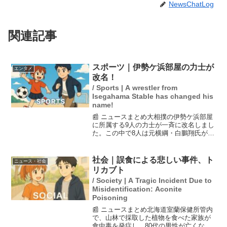
NewsChatLog
関連記事
スポーツ｜伊勢ケ浜部屋の力士が
エンタメ
改名！
/ Sports | A wrestler from
Isegahama Stable has changed his
name!
📰 ニュースまとめ大相撲の伊勢ケ浜部屋
に所属する9人の力士が一斉に改名しまし
た。この中で8人は元横綱・白鵬翔氏が師
匠を務めていた旧宮城野部屋出身です。
特に注目を集めているのは、西前頭3枚目
の伯桜鵬が伯乃富士に改名したことで
社会｜誤食による悲しい事件、ト
ニュース・社会
す。新しいしこ名は...
リカブト
/ Society | A Tragic Incident Due to
Misidentification: Aconite
Poisoning
📰 ニュースまとめ北海道室蘭保健所管内
で、山林で採取した植物を食べた家族が
食中毒を発症し、80代の男性が亡くなり