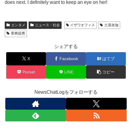
does next. I definitely want to keep an eye on her!
エンタメ
ニュース・社会
イザワオフィス
土屋炎伽
業務提携
シェアする
X
Facebook
はてブ
Pocket
LINE
コピー
NewsChatLogをフォローする