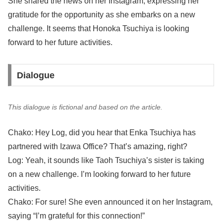
She shared the news on her Instagram, expressing her
gratitude for the opportunity as she embarks on a new
challenge. It seems that Honoka Tsuchiya is looking
forward to her future activities.
Dialogue
This dialogue is fictional and based on the article.
Chako: Hey Log, did you hear that Enka Tsuchiya has
partnered with Izawa Office? That’s amazing, right?
Log: Yeah, it sounds like Taoh Tsuchiya’s sister is taking
on a new challenge. I’m looking forward to her future
activities.
Chako: For sure! She even announced it on her Instagram,
saying “I’m grateful for this connection!”