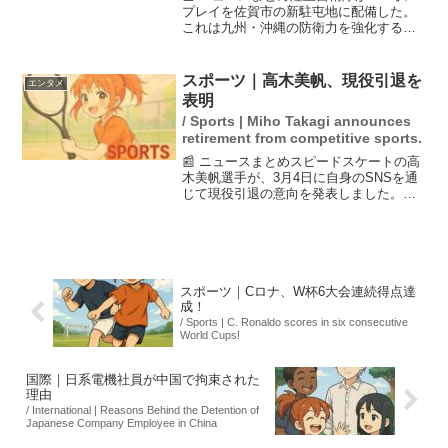
プレイを佐賀市の新駐屯地に配備した。
これは九州・沖縄の防衛力を強化する
「南西シフト」の一環で、全17機が木更
津駐屯地から移駐する予定だ。配備に対
し、地域住民からは安全性への懸念が根
スポーツ｜高木美帆、現役引退を
エンタメ
強く、政府はその重要...
表明
/ Sports | Miho Takagi announces
retirement from competitive sports.
📰 ニュースまとめスピードスケートの高
木美帆選手が、3月4日に自身のSNSを通
じて現役引退の意向を発表しました。彼
女は通算10個のオリンピックメダルを持
ち、日本の女子選手として最多の記録を
誇ります。引退は、オランダで開催され
る世界選手権をも...
スポーツ｜Cロナ、W杯6大会連続得点達
成！
/ Sports | C. Ronaldo scores in six consecutive
World Cups!
国際｜日系電機社員が中国で拘束された
理由
/ International | Reasons Behind the Detention of
Japanese Company Employee in China